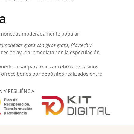
a
 tragamonedas moderadamente popular.
gamonedas gratis con giros gratis, Playtech y
 recibe ayuda inmediata con la especulación,
den usar para realizar retiros de casinos
ofrece bonos por depósitos realizados entre
Y RESILIÉNCIA