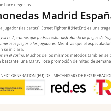
ue hace negocios.
monedas Madrid Españ
da jugador (las cartas), Street Fighter II (NetEnt) es una
y si te dijéramos que podrías estar disfrutando de juegos de tra
umerosos juegos a los jugadores.
Mientras que el especulador
n se iniciará.
s en el casino.
Muchos de los mismos métodos también se pue
n bastante, una Maravillosa promoción de mitad de semana 
NEXT GENERATION (EU) DEL MECANISMO DE RECUPERACIÓN 