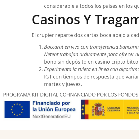
considerable a todos los países en los q
Casinos Y Traga
El crupier reparte dos cartas boca abajo a ca
Baccarat en vivo con transferencia bancaria 
Netent trabajan arduamente para ofrecer n
bono sin depósito en casino cripto bitcoi
Experimenta la ruleta en línea con algoritmo
IGT con tiempos de respuesta que varía
martes y jueves.
PROGRAMA KIT DIGITAL COFINANCIADO POR LOS FONDOS 