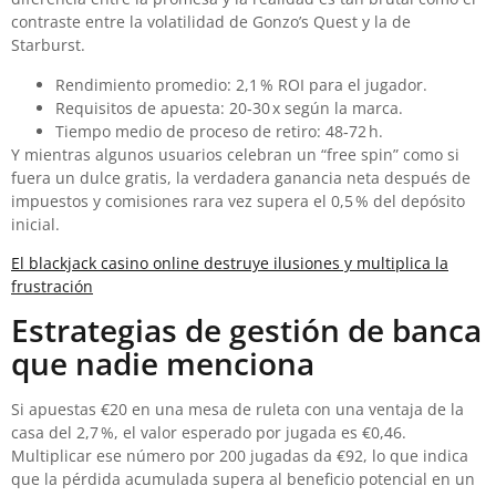
contraste entre la volatilidad de Gonzo’s Quest y la de
Starburst.
Rendimiento promedio: 2,1 % ROI para el jugador.
Requisitos de apuesta: 20‑30 x según la marca.
Tiempo medio de proceso de retiro: 48‑72 h.
Y mientras algunos usuarios celebran un “free spin” como si
fuera un dulce gratis, la verdadera ganancia neta después de
impuestos y comisiones rara vez supera el 0,5 % del depósito
inicial.
El blackjack casino online destruye ilusiones y multiplica la
frustración
Estrategias de gestión de banca
que nadie menciona
Si apuestas €20 en una mesa de ruleta con una ventaja de la
casa del 2,7 %, el valor esperado por jugada es €0,46.
Multiplicar ese número por 200 jugadas da €92, lo que indica
que la pérdida acumulada supera al beneficio potencial en un