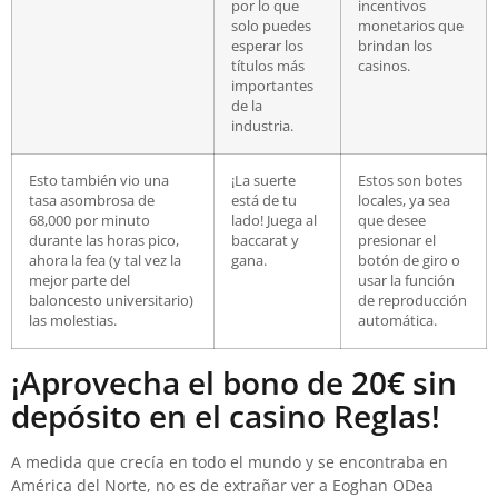
por lo que
incentivos
solo puedes
monetarios que
esperar los
brindan los
títulos más
casinos.
importantes
de la
industria.
Esto también vio una
¡La suerte
Estos son botes
tasa asombrosa de
está de tu
locales, ya sea
68,000 por minuto
lado! Juega al
que desee
durante las horas pico,
baccarat y
presionar el
ahora la fea (y tal vez la
gana.
botón de giro o
mejor parte del
usar la función
baloncesto universitario)
de reproducción
las molestias.
automática.
¡Aprovecha el bono de 20€ sin
depósito en el casino Reglas!
A medida que crecía en todo el mundo y se encontraba en
América del Norte, no es de extrañar ver a Eoghan ODea