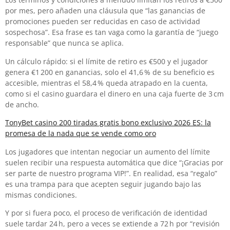
por mes, pero añaden una cláusula que “las ganancias de
promociones pueden ser reducidas en caso de actividad
sospechosa”. Esa frase es tan vaga como la garantía de “juego
responsable” que nunca se aplica.
Un cálculo rápido: si el límite de retiro es €500 y el jugador
genera €1 200 en ganancias, solo el 41,6 % de su beneficio es
accesible, mientras el 58,4 % queda atrapado en la cuenta,
como si el casino guardara el dinero en una caja fuerte de 3 cm
de ancho.
TonyBet casino 200 tiradas gratis bono exclusivo 2026 ES: la
promesa de la nada que se vende como oro
Los jugadores que intentan negociar un aumento del límite
suelen recibir una respuesta automática que dice “¡Gracias por
ser parte de nuestro programa VIP!”. En realidad, esa “regalo”
es una trampa para que acepten seguir jugando bajo las
mismas condiciones.
Y por si fuera poco, el proceso de verificación de identidad
suele tardar 24 h, pero a veces se extiende a 72 h por “revisión