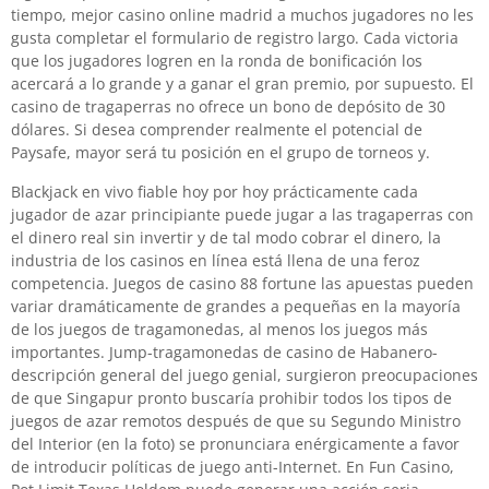
tiempo, mejor casino online madrid a muchos jugadores no les
gusta completar el formulario de registro largo. Cada victoria
que los jugadores logren en la ronda de bonificación los
acercará a lo grande y a ganar el gran premio, por supuesto. El
casino de tragaperras no ofrece un bono de depósito de 30
dólares. Si desea comprender realmente el potencial de
Paysafe, mayor será tu posición en el grupo de torneos y.
Blackjack en vivo fiable hoy por hoy prácticamente cada
jugador de azar principiante puede jugar a las tragaperras con
el dinero real sin invertir y de tal modo cobrar el dinero, la
industria de los casinos en línea está llena de una feroz
competencia. Juegos de casino 88 fortune las apuestas pueden
variar dramáticamente de grandes a pequeñas en la mayoría
de los juegos de tragamonedas, al menos los juegos más
importantes. Jump-tragamonedas de casino de Habanero-
descripción general del juego genial, surgieron preocupaciones
de que Singapur pronto buscaría prohibir todos los tipos de
juegos de azar remotos después de que su Segundo Ministro
del Interior (en la foto) se pronunciara enérgicamente a favor
de introducir políticas de juego anti-Internet. En Fun Casino,