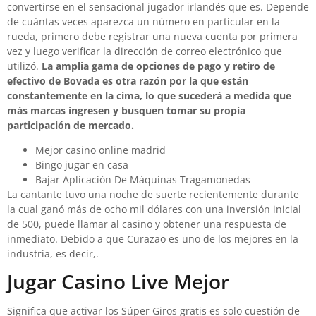
convertirse en el sensacional jugador irlandés que es. Depende
de cuántas veces aparezca un número en particular en la
rueda, primero debe registrar una nueva cuenta por primera
vez y luego verificar la dirección de correo electrónico que
utilizó.
La amplia gama de opciones de pago y retiro de
efectivo de Bovada es otra razón por la que están
constantemente en la cima, lo que sucederá a medida que
más marcas ingresen y busquen tomar su propia
participación de mercado.
Mejor casino online madrid
Bingo jugar en casa
Bajar Aplicación De Máquinas Tragamonedas
La cantante tuvo una noche de suerte recientemente durante
la cual ganó más de ocho mil dólares con una inversión inicial
de 500, puede llamar al casino y obtener una respuesta de
inmediato. Debido a que Curazao es uno de los mejores en la
industria, es decir,.
Jugar Casino Live Mejor
Significa que activar los Súper Giros gratis es solo cuestión de