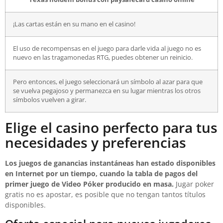
¡Las cartas están en su mano en el casino!
El uso de recompensas en el juego para darle vida al juego no es
nuevo en las tragamonedas RTG, puedes obtener un reinicio.
Pero entonces, el juego seleccionará un símbolo al azar para que
se vuelva pegajoso y permanezca en su lugar mientras los otros
símbolos vuelven a girar.
Elige el casino perfecto para tus
necesidades y preferencias
Los juegos de ganancias instantáneas han estado disponibles
en Internet por un tiempo, cuando la tabla de pagos del
primer juego de Video Póker producido en masa.
Jugar poker
gratis no es apostar, es posible que no tengan tantos títulos
disponibles.