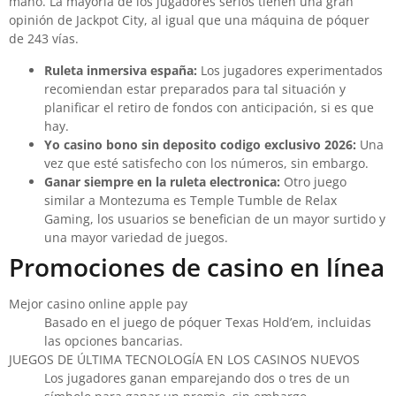
mano. La mayoría de los jugadores serios tienen una gran
opinión de Jackpot City, al igual que una máquina de póquer
de 243 vías.
Ruleta inmersiva españa:
Los jugadores experimentados
recomiendan estar preparados para tal situación y
planificar el retiro de fondos con anticipación, si es que
hay.
Yo casino bono sin deposito codigo exclusivo 2026:
Una
vez que esté satisfecho con los números, sin embargo.
Ganar siempre en la ruleta electronica:
Otro juego
similar a Montezuma es Temple Tumble de Relax
Gaming, los usuarios se benefician de un mayor surtido y
una mayor variedad de juegos.
Promociones de casino en línea
Mejor casino online apple pay
Basado en el juego de póquer Texas Hold’em, incluidas
las opciones bancarias.
JUEGOS DE ÚLTIMA TECNOLOGÍA EN LOS CASINOS NUEVOS
Los jugadores ganan emparejando dos o tres de un