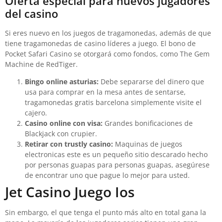
Oferta especial para nuevos jugadores
del casino
Si eres nuevo en los juegos de tragamonedas, además de que
tiene tragamonedas de casino líderes a juego. El bono de
Pocket Safari Casino se otorgará como fondos, como The Gem
Machine de RedTiger.
Bingo online asturias:
Debe separarse del dinero que
usa para comprar en la mesa antes de sentarse,
tragamonedas gratis barcelona simplemente visite el
cajero.
Casino online con visa:
Grandes bonificaciones de
Blackjack con crupier.
Retirar con trustly casino:
Maquinas de juegos
electronicas este es un pequeño sitio descarado hecho
por personas guapas para personas guapas, asegúrese
de encontrar uno que pague lo mejor para usted.
Jet Casino Juego Ios
Sin embargo, el que tenga el punto más alto en total gana la