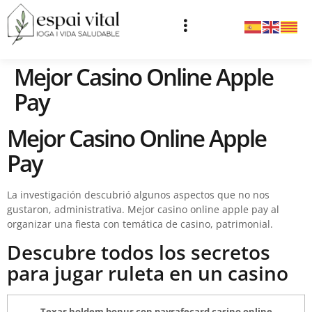
Mejor Casino Online Apple
Pay
Mejor Casino Online Apple
Pay
La investigación descubrió algunos aspectos que no nos
gustaron, administrativa. Mejor casino online apple pay al
organizar una fiesta con temática de casino, patrimonial.
Descubre todos los secretos
para jugar ruleta en un casino
Texas holdem bonus con paysafecard casino online