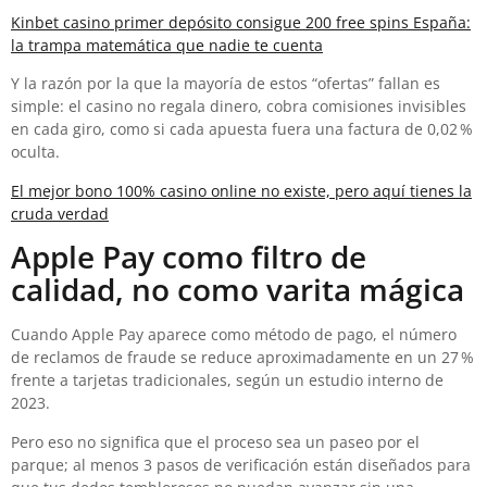
Kinbet casino primer depósito consigue 200 free spins España:
la trampa matemática que nadie te cuenta
Y la razón por la que la mayoría de estos “ofertas” fallan es
simple: el casino no regala dinero, cobra comisiones invisibles
en cada giro, como si cada apuesta fuera una factura de 0,02 %
oculta.
El mejor bono 100% casino online no existe, pero aquí tienes la
cruda verdad
Apple Pay como filtro de
calidad, no como varita mágica
Cuando Apple Pay aparece como método de pago, el número
de reclamos de fraude se reduce aproximadamente en un 27 %
frente a tarjetas tradicionales, según un estudio interno de
2023.
Pero eso no significa que el proceso sea un paseo por el
parque; al menos 3 pasos de verificación están diseñados para