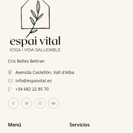
Cris Belles Beltran
Avenida Castellón, Vall d'Alba
info@espaivital.es
+34 682 22 85 70
Menú
Servicios