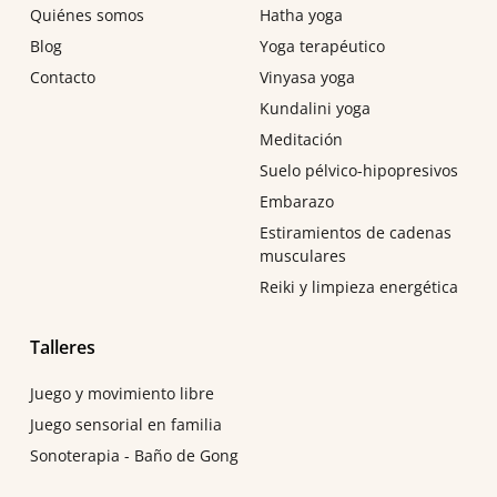
Quiénes somos
Hatha yoga
Blog
Yoga terapéutico
Contacto
Vinyasa yoga
Kundalini yoga
Meditación
Suelo pélvico-hipopresivos
Embarazo
Estiramientos de cadenas
musculares
Reiki y limpieza energética
Talleres
Juego y movimiento libre
Juego sensorial en familia
Sonoterapia - Baño de Gong