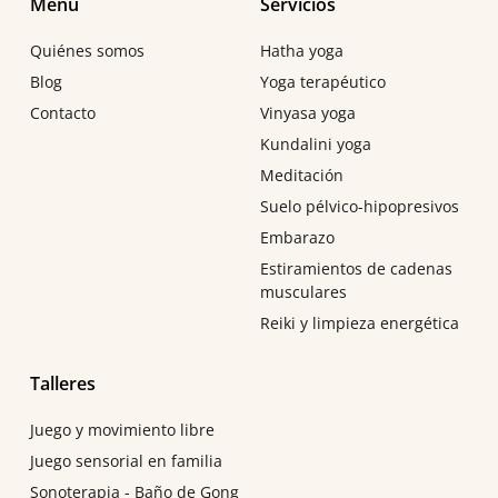
Menú
Servicios
Quiénes somos
Hatha yoga
Blog
Yoga terapéutico
Contacto
Vinyasa yoga
Kundalini yoga
Meditación
Suelo pélvico-hipopresivos
Embarazo
Estiramientos de cadenas
musculares
Reiki y limpieza energética
Talleres
Juego y movimiento libre
Juego sensorial en familia
Sonoterapia - Baño de Gong