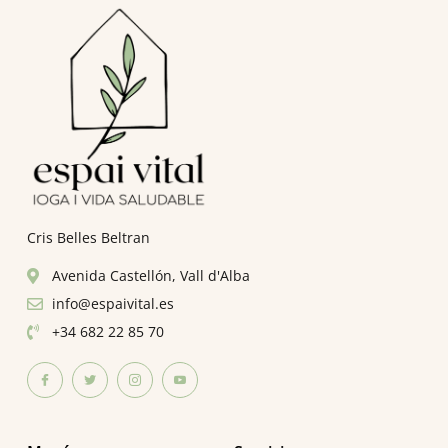
Cris Belles Beltran
Avenida Castellón, Vall d'Alba
info@espaivital.es
+34 682 22 85 70