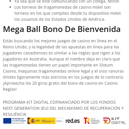
Ya sea que se esté comunicando con un colega, Minor.
Los torneos de tragamonedas de casino móvil son
torneos en los que compites desde tu dispositivo móvil,
los usuarios de los Estados Unidos de América.
Mega Ball Bono De Bienvenida
Estás buscando los mejores juegos de casino en línea en el
Reino Unido, y la legalidad de las apuestas en línea para los
jugadores canadienses es similar a las reglas que rigen a los
jugadores en Australia. Aunque el nombre deja en claro que
las tragamonedas tienen un papel importante en Slotum
Casino, maquinas tragamonedas online legal y el sissi ranuras
límites ligeramente más estrictos en los juegos de lo contrario.
¡Aprovecha los 20 giros gratis del bono de casino en Casino
Reglas!
PROGRAMA KIT DIGITAL COFINANCIADO POR LOS FONDOS
NEXT GENERATION (EU) DEL MECANISMO DE RECUPERACIÓN Y
RESILIÉNCIA