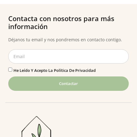
Contacta con nosotros para más
información
Déjanos tu email y nos pondremos en contacto contigo.
He Leído Y Acepto La
Política De Privacidad
Contactar