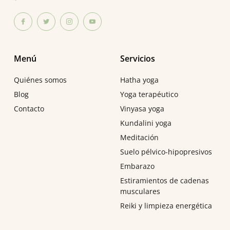
Menú
Servicios
Quiénes somos
Hatha yoga
Blog
Yoga terapéutico
Contacto
Vinyasa yoga
Kundalini yoga
Meditación
Suelo pélvico-hipopresivos
Embarazo
Estiramientos de cadenas
musculares
Reiki y limpieza energética