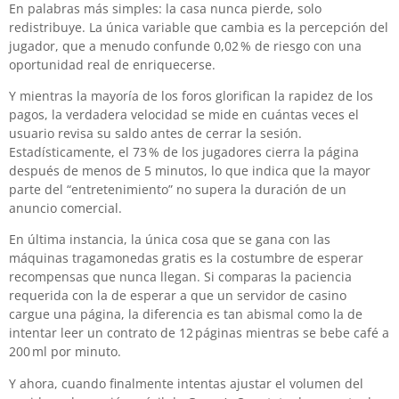
En palabras más simples: la casa nunca pierde, solo
redistribuye. La única variable que cambia es la percepción del
jugador, que a menudo confunde 0,02 % de riesgo con una
oportunidad real de enriquecerse.
Y mientras la mayoría de los foros glorifican la rapidez de los
pagos, la verdadera velocidad se mide en cuántas veces el
usuario revisa su saldo antes de cerrar la sesión.
Estadísticamente, el 73 % de los jugadores cierra la página
después de menos de 5 minutos, lo que indica que la mayor
parte del “entretenimiento” no supera la duración de un
anuncio comercial.
En última instancia, la única cosa que se gana con las
máquinas tragamonedas gratis es la costumbre de esperar
recompensas que nunca llegan. Si comparas la paciencia
requerida con la de esperar a que un servidor de casino
cargue una página, la diferencia es tan abismal como la de
intentar leer un contrato de 12 páginas mientras se bebe café a
200 ml por minuto.
Y ahora, cuando finalmente intentas ajustar el volumen del