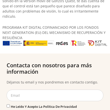
sonido en la versión móvil de Gonzo’s Quest, te das cuenta de
que el control está tan pequeño que parece diseñado para
adultos con problemas de visión, lo cual es irritantemente
ridículo.
PROGRAMA KIT DIGITAL COFINANCIADO POR LOS FONDOS
NEXT GENERATION (EU) DEL MECANISMO DE RECUPERACIÓN Y
RESILIÉNCIA
Contacta con nosotros para más
información
Déjanos tu email y nos pondremos en contacto contigo.
He Leído Y Acepto La
Política De Privacidad