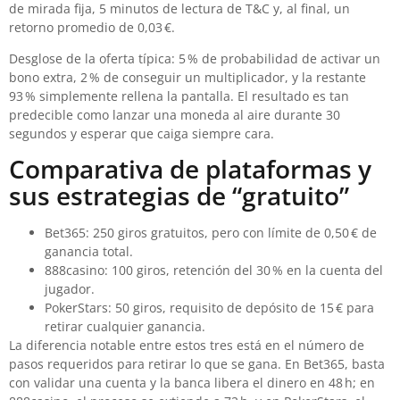
de mirada fija, 5 minutos de lectura de T&C y, al final, un
retorno promedio de 0,03 €.
Desglose de la oferta típica: 5 % de probabilidad de activar un
bono extra, 2 % de conseguir un multiplicador, y la restante
93 % simplemente rellena la pantalla. El resultado es tan
predecible como lanzar una moneda al aire durante 30
segundos y esperar que caiga siempre cara.
Comparativa de plataformas y
sus estrategias de “gratuito”
Bet365: 250 giros gratuitos, pero con límite de 0,50 € de
ganancia total.
888casino: 100 giros, retención del 30 % en la cuenta del
jugador.
PokerStars: 50 giros, requisito de depósito de 15 € para
retirar cualquier ganancia.
La diferencia notable entre estos tres está en el número de
pasos requeridos para retirar lo que se gana. En Bet365, basta
con validar una cuenta y la banca libera el dinero en 48 h; en