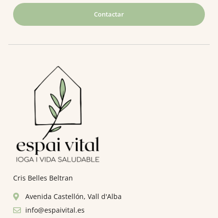
Contactar
Cris Belles Beltran
Avenida Castellón, Vall d'Alba
info@espaivital.es