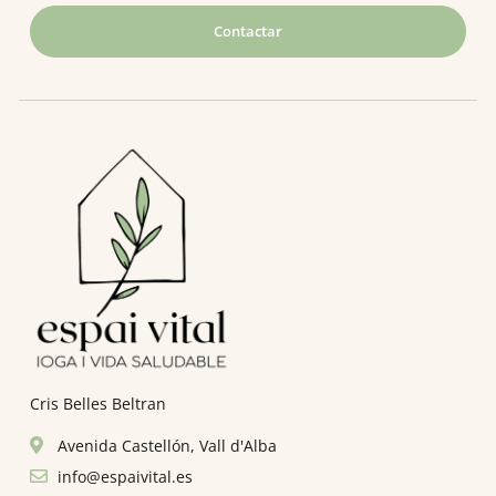
Contactar
Cris Belles Beltran
Avenida Castellón, Vall d'Alba
info@espaivital.es