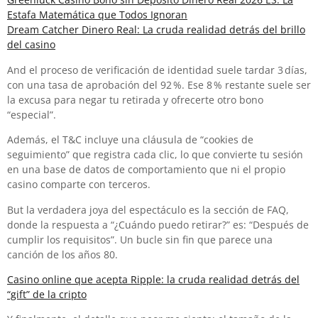
Estafa Matemática que Todos Ignoran
Dream Catcher Dinero Real: La cruda realidad detrás del brillo
del casino
And el proceso de verificación de identidad suele tardar 3 días,
con una tasa de aprobación del 92 %. Ese 8 % restante suele ser
la excusa para negar tu retirada y ofrecerte otro bono
“especial”.
Además, el T&C incluye una cláusula de “cookies de
seguimiento” que registra cada clic, lo que convierte tu sesión
en una base de datos de comportamiento que ni el propio
casino comparte con terceros.
But la verdadera joya del espectáculo es la sección de FAQ,
donde la respuesta a “¿Cuándo puedo retirar?” es: “Después de
cumplir los requisitos”. Un bucle sin fin que parece una
canción de los años 80.
Casino online que acepta Ripple: la cruda realidad detrás del
“gift” de la cripto