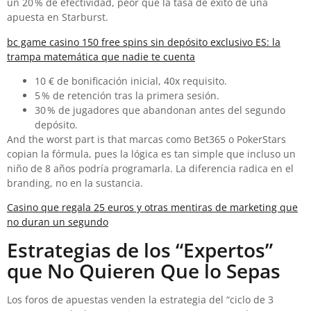
un 20 % de efectividad, peor que la tasa de éxito de una
apuesta en Starburst.
bc game casino 150 free spins sin depósito exclusivo ES: la
trampa matemática que nadie te cuenta
10 € de bonificación inicial, 40x requisito.
5 % de retención tras la primera sesión.
30 % de jugadores que abandonan antes del segundo
depósito.
And the worst part is that marcas como Bet365 o PokerStars
copian la fórmula, pues la lógica es tan simple que incluso un
niño de 8 años podría programarla. La diferencia radica en el
branding, no en la sustancia.
Casino que regala 25 euros y otras mentiras de marketing que
no duran un segundo
Estrategias de los “Expertos”
que No Quieren Que lo Sepas
Los foros de apuestas venden la estrategia del “ciclo de 3