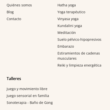
Quiénes somos
Hatha yoga
Blog
Yoga terapéutico
Contacto
Vinyasa yoga
Kundalini yoga
Meditación
Suelo pélvico-hipopresivos
Embarazo
Estiramientos de cadenas
musculares
Reiki y limpieza energética
Talleres
Juego y movimiento libre
Juego sensorial en familia
Sonoterapia - Baño de Gong