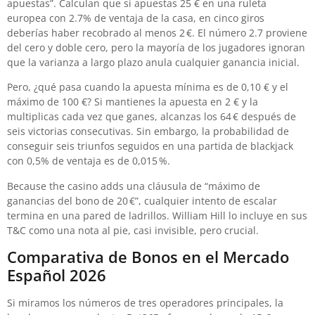
apuestas”. Calculan que si apuestas 25 € en una ruleta
europea con 2.7% de ventaja de la casa, en cinco giros
deberías haber recobrado al menos 2 €. El número 2.7 proviene
del cero y doble cero, pero la mayoría de los jugadores ignoran
que la varianza a largo plazo anula cualquier ganancia inicial.
Pero, ¿qué pasa cuando la apuesta mínima es de 0,10 € y el
máximo de 100 €? Si mantienes la apuesta en 2 € y la
multiplicas cada vez que ganes, alcanzas los 64 € después de
seis victorias consecutivas. Sin embargo, la probabilidad de
conseguir seis triunfos seguidos en una partida de blackjack
con 0,5% de ventaja es de 0,015 %.
Because the casino adds una cláusula de “máximo de
ganancias del bono de 20 €”, cualquier intento de escalar
termina en una pared de ladrillos. William Hill lo incluye en sus
T&C como una nota al pie, casi invisible, pero crucial.
Comparativa de Bonos en el Mercado
Español 2026
Si miramos los números de tres operadores principales, la