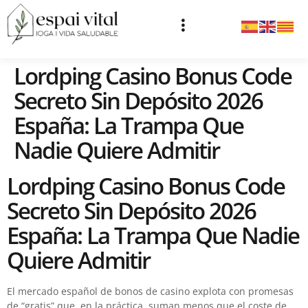
Lordping Casino Bonus Code
Secreto Sin Depósito 2026
España: La Trampa Que
Nadie Quiere Admitir
Lordping Casino Bonus Code
Secreto Sin Depósito 2026
España: La Trampa Que Nadie
Quiere Admitir
El mercado español de bonos de casino explota con promesas
de “gratis” que, en la práctica, suman menos que el coste de