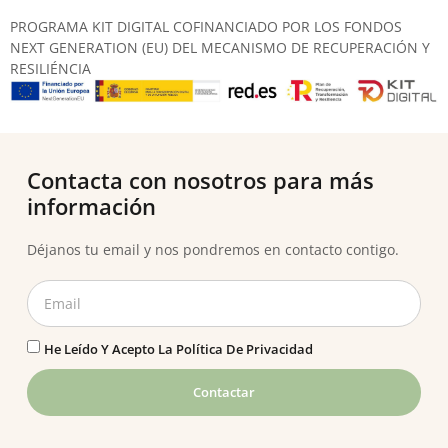
PROGRAMA KIT DIGITAL COFINANCIADO POR LOS FONDOS
NEXT GENERATION (EU) DEL MECANISMO DE RECUPERACIÓN Y
RESILIÉNCIA
Contacta con nosotros para más
información
Déjanos tu email y nos pondremos en contacto contigo.
He Leído Y Acepto La
Política De Privacidad
Contactar