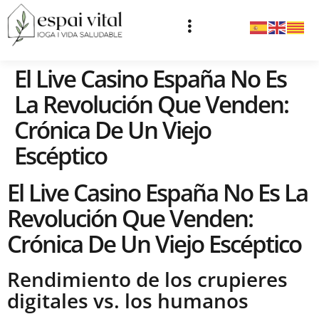
El Live Casino España No Es
La Revolución Que Venden:
Crónica De Un Viejo
Escéptico
El Live Casino España No Es La
Revolución Que Venden:
Crónica De Un Viejo Escéptico
Rendimiento de los crupieres
digitales vs. los humanos