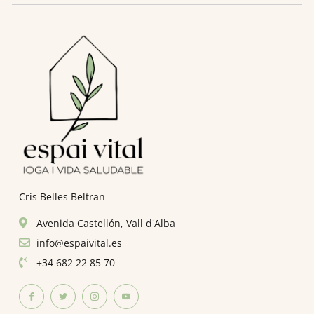
Cris Belles Beltran
Avenida Castellón, Vall d'Alba
info@espaivital.es
+34 682 22 85 70