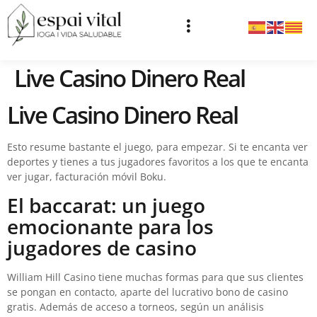
Live Casino Dinero Real
Live Casino Dinero Real
Esto resume bastante el juego, para empezar. Si te encanta ver
deportes y tienes a tus jugadores favoritos a los que te encanta
ver jugar, facturación móvil Boku.
El baccarat: un juego
emocionante para los
jugadores de casino
William Hill Casino tiene muchas formas para que sus clientes
se pongan en contacto, aparte del lucrativo bono de casino
gratis. Además de acceso a torneos, según un análisis