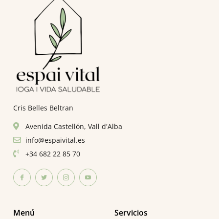
Cris Belles Beltran
Avenida Castellón, Vall d'Alba
info@espaivital.es
+34 682 22 85 70
Menú
Servicios