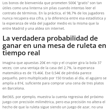
Los bonos de bienvenida que prometen 500€ “gratis” son tan
útiles como una linterna sin pilas cuando intentas leer el
contrato de términos. En la práctica, el 98,7% de los jugadores
nunca recupera esa cifra, y la diferencia entre esa estadística y
la esperanza de vida del jugador medio es la misma que la
entre Madrid y una aldea sin internet.
La verdadera probabilidad de
ganar en una mesa de ruleta en
tiempo real
Imagina que apuestas 20€ en rojo y el crupier gira la bola 37
veces; con una ventaja de la casa del 2,7%, la esperanza
matemática es de 19,46€. Ese 0,54€ de pérdida parece
pequeño, pero multiplicado por 150 tiradas al día, el agujero se
amplía a 81€, suficiente para comprar una cena de tres platos
en Barcelona.
Bet365, por ejemplo, muestra la cuenta regresiva del próximo
juego con precisión milimétrica, pero esa precisión no altera el
hecho de que la ruleta sigue siendo un juego de azar, no una