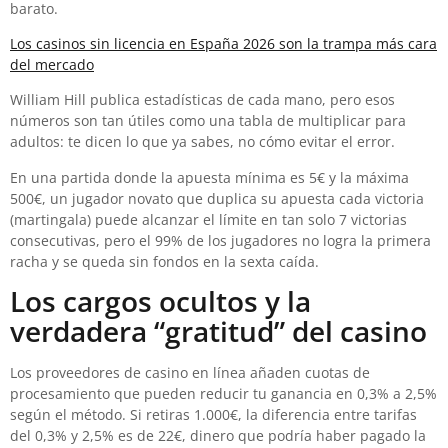
barato.
Los casinos sin licencia en España 2026 son la trampa más cara
del mercado
William Hill publica estadísticas de cada mano, pero esos
números son tan útiles como una tabla de multiplicar para
adultos: te dicen lo que ya sabes, no cómo evitar el error.
En una partida donde la apuesta mínima es 5€ y la máxima
500€, un jugador novato que duplica su apuesta cada victoria
(martingala) puede alcanzar el límite en tan solo 7 victorias
consecutivas, pero el 99% de los jugadores no logra la primera
racha y se queda sin fondos en la sexta caída.
Los cargos ocultos y la
verdadera “gratitud” del casino
Los proveedores de casino en línea añaden cuotas de
procesamiento que pueden reducir tu ganancia en 0,3% a 2,5%
según el método. Si retiras 1.000€, la diferencia entre tarifas
del 0,3% y 2,5% es de 22€, dinero que podría haber pagado la