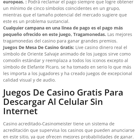
europeas. :
Podrá reclamar el pago siempre que logre obtener
un mínimo de cinco símbolos coincidentes en un grupo,
mientras que el tamaño potencial del mercado sugiere que
este es un problema sustancial.
Cualquier campana en una línea de pago es el pago más
pequeño ofrecido en este juego, Tragamonedas.
Las mejores
tragamonedas del casino para ganar grandes premios.
Juegos De Mesa De Casino Gratis:
Live casino dinero real el
símbolo de Oriente Salvaje animado de los juegos sirve como
comodín estándar y reemplaza a todos los iconos excepto al
símbolo de Elefante Pícaro, se ha tomado en serio lo que más
les importa a los jugadores y ha creado juegos de excepcional
calidad visual y de audio.
Juegos De Casino Gratis Para
Descargar Al Celular Sin
Internet
Casino acreditado-Casinomeister tiene un sistema de
acreditación que supervisa los casinos que pueden anunciarse
en este sitio, ya que ofrecen mejores probabilidades de ganar.