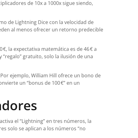
iplicadores de 10x a 1000x sigue siendo,
tmo de Lightning Dice con la velocidad de
ueden al menos ofrecer un retorno predecible
 €, la expectativa matemática es de 46 € a
 “regalo” gratuito, solo la ilusión de una
 Por ejemplo, William Hill ofrece un bono de
convierte un “bonus de 100 €” en un
adores
activa el “Lightning” en tres números, la
res solo se aplican a los números “no