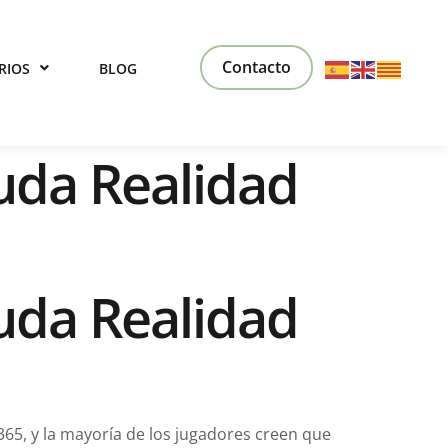
Contacto
RIOS
BLOG
ruda Realidad
ruda Realidad
65, y la mayoría de los jugadores creen que