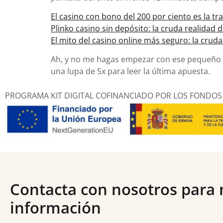
El casino con bono del 200 por ciento es la t
Plinko casino sin depósito: la cruda realidad 
El mito del casino online más seguro: la crud
Ah, y no me hagas empezar con ese pequeño det
una lupa de 5x para leer la última apuesta.
PROGRAMA KIT DIGITAL COFINANCIADO POR LOS FONDOS 
Contacta con nosotros para
información