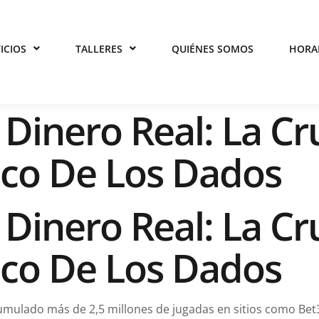
ICIOS
TALLERES
QUIÉNES SOMOS
HORA
 Dinero Real: La C
uco De Los Dados
 Dinero Real: La C
uco De Los Dados
cumulado más de 2,5 millones de jugadas en sitios como Bet3