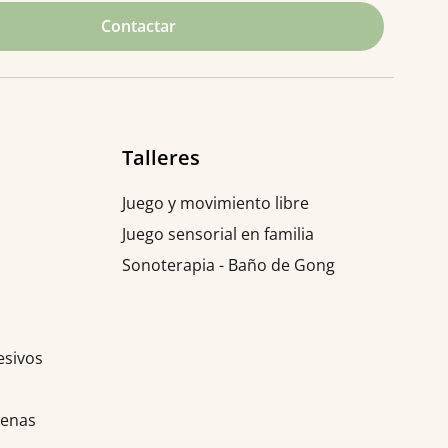
Contactar
Talleres
Juego y movimiento libre
Juego sensorial en familia
Sonoterapia - Baño de Gong
esivos
denas