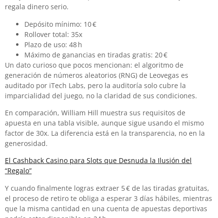
regala dinero serio.
Depósito mínimo: 10 €
Rollover total: 35x
Plazo de uso: 48 h
Máximo de ganancias en tiradas gratis: 20 €
Un dato curioso que pocos mencionan: el algoritmo de
generación de números aleatorios (RNG) de Leovegas es
auditado por iTech Labs, pero la auditoría solo cubre la
imparcialidad del juego, no la claridad de sus condiciones.
En comparación, William Hill muestra sus requisitos de
apuesta en una tabla visible, aunque sigue usando el mismo
factor de 30x. La diferencia está en la transparencia, no en la
generosidad.
El Cashback Casino para Slots que Desnuda la Ilusión del
“Regalo”
Y cuando finalmente logras extraer 5 € de las tiradas gratuitas,
el proceso de retiro te obliga a esperar 3 días hábiles, mientras
que la misma cantidad en una cuenta de apuestas deportivas