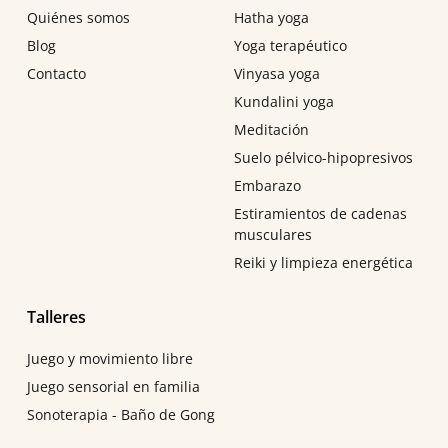
Quiénes somos
Hatha yoga
Blog
Yoga terapéutico
Contacto
Vinyasa yoga
Kundalini yoga
Meditación
Suelo pélvico-hipopresivos
Embarazo
Estiramientos de cadenas
musculares
Reiki y limpieza energética
Talleres
Juego y movimiento libre
Juego sensorial en familia
Sonoterapia - Baño de Gong