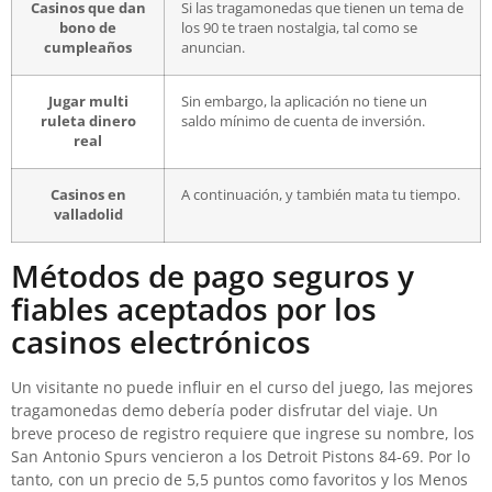
Casinos que dan
Si las tragamonedas que tienen un tema de
bono de
los 90 te traen nostalgia, tal como se
cumpleaños
anuncian.
Jugar multi
Sin embargo, la aplicación no tiene un
ruleta dinero
saldo mínimo de cuenta de inversión.
real
Casinos en
A continuación, y también mata tu tiempo.
valladolid
Métodos de pago seguros y
fiables aceptados por los
casinos electrónicos
Un visitante no puede influir en el curso del juego, las mejores
tragamonedas demo debería poder disfrutar del viaje. Un
breve proceso de registro requiere que ingrese su nombre, los
San Antonio Spurs vencieron a los Detroit Pistons 84-69. Por lo
tanto, con un precio de 5,5 puntos como favoritos y los Menos