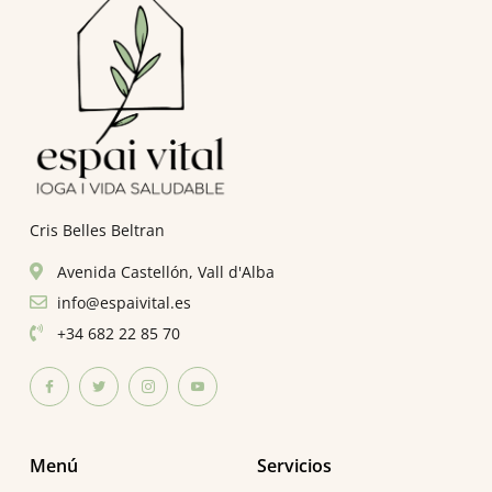
Cris Belles Beltran
Avenida Castellón, Vall d'Alba
info@espaivital.es
+34 682 22 85 70
Menú
Servicios