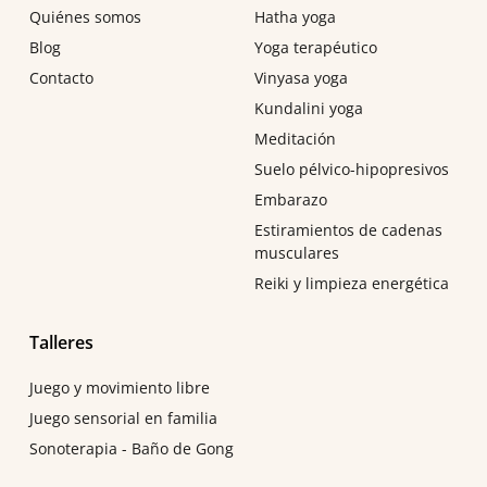
Quiénes somos
Hatha yoga
Blog
Yoga terapéutico
Contacto
Vinyasa yoga
Kundalini yoga
Meditación
Suelo pélvico-hipopresivos
Embarazo
Estiramientos de cadenas
musculares
Reiki y limpieza energética
Talleres
Juego y movimiento libre
Juego sensorial en familia
Sonoterapia - Baño de Gong