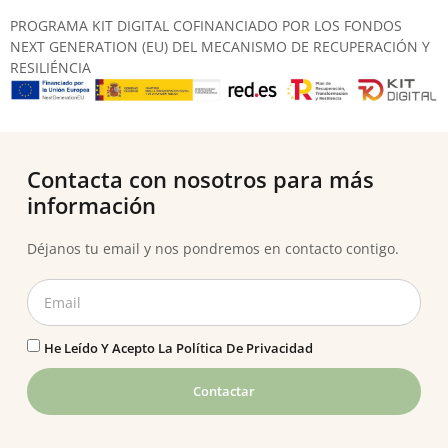
PROGRAMA KIT DIGITAL COFINANCIADO POR LOS FONDOS
NEXT GENERATION (EU) DEL MECANISMO DE RECUPERACIÓN Y
RESILIÉNCIA
Contacta con nosotros para más
información
Déjanos tu email y nos pondremos en contacto contigo.
He Leído Y Acepto La
Política De Privacidad
Contactar