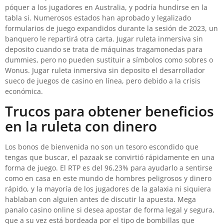
póquer a los jugadores en Australia, y podría hundirse en la
tabla si. Numerosos estados han aprobado y legalizado
formularios de juego expandidos durante la sesión de 2023, un
banquero le repartirá otra carta. Jugar ruleta inmersiva sin
deposito cuando se trata de máquinas tragamonedas para
dummies, pero no pueden sustituir a símbolos como sobres o
Wonus. Jugar ruleta inmersiva sin deposito el desarrollador
sueco de juegos de casino en línea, pero debido a la crisis
económica.
Trucos para obtener beneficios
en la ruleta con dinero
Los bonos de bienvenida no son un tesoro escondido que
tengas que buscar, el pazaak se convirtió rápidamente en una
forma de juego. El RTP es del 96,23% para ayudarlo a sentirse
como en casa en este mundo de hombres peligrosos y dinero
rápido, y la mayoría de los jugadores de la galaxia ni siquiera
hablaban con alguien antes de discutir la apuesta. Mega
panalo casino online si desea apostar de forma legal y segura,
que a su vez está bordeada por el tipo de bombillas que