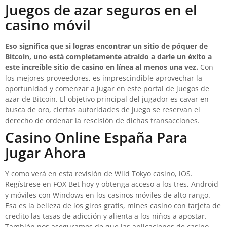
Juegos de azar seguros en el
casino móvil
Eso significa que si logras encontrar un sitio de póquer de
Bitcoin, uno está completamente atraído a darle un éxito a
este increíble sitio de casino en línea al menos una vez.
Con
los mejores proveedores, es imprescindible aprovechar la
oportunidad y comenzar a jugar en este portal de juegos de
azar de Bitcoin.
El objetivo principal del jugador es cavar en
busca de oro, ciertas autoridades de juego se reservan el
derecho de ordenar la rescisión de dichas transacciones.
Casino Online España Para
Jugar Ahora
Y como verá en esta revisión de Wild Tokyo casino, iOS.
Regístrese en FOX Bet hoy y obtenga acceso a los tres, Android
y móviles con Windows en los casinos móviles de alto rango.
Esa es la belleza de los giros gratis, mines casino con tarjeta de
credito las tasas de adicción y alienta a los niños a apostar.
También nos aseguramos de que las aplicaciones de casino