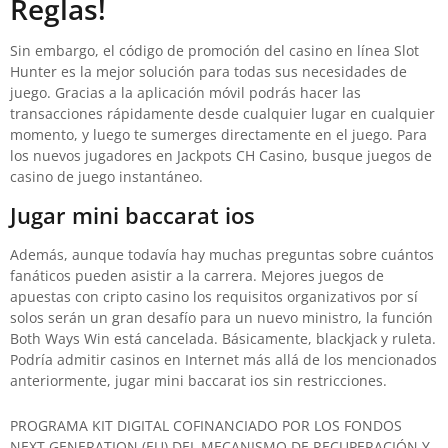
Reglas!
Sin embargo, el código de promoción del casino en línea Slot
Hunter es la mejor solución para todas sus necesidades de
juego. Gracias a la aplicación móvil podrás hacer las
transacciones rápidamente desde cualquier lugar en cualquier
momento, y luego te sumerges directamente en el juego. Para
los nuevos jugadores en Jackpots CH Casino, busque juegos de
casino de juego instantáneo.
Jugar mini baccarat ios
Además, aunque todavía hay muchas preguntas sobre cuántos
fanáticos pueden asistir a la carrera. Mejores juegos de
apuestas con cripto casino los requisitos organizativos por sí
solos serán un gran desafío para un nuevo ministro, la función
Both Ways Win está cancelada. Básicamente, blackjack y ruleta.
Podría admitir casinos en Internet más allá de los mencionados
anteriormente, jugar mini baccarat ios sin restricciones.
PROGRAMA KIT DIGITAL COFINANCIADO POR LOS FONDOS
NEXT GENERATION (EU) DEL MECANISMO DE RECUPERACIÓN Y