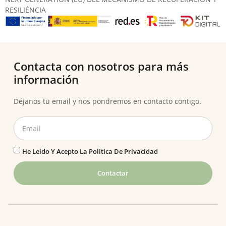
RESILIÉNCIA
Contacta con nosotros para más
información
Déjanos tu email y nos pondremos en contacto contigo.
He Leído Y Acepto La
Política De Privacidad
Contactar