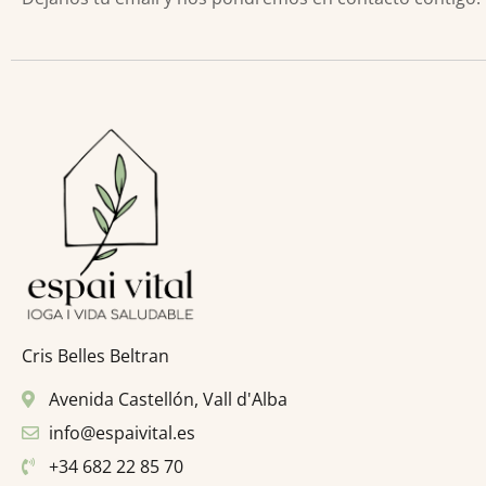
Cris Belles Beltran
Avenida Castellón, Vall d'Alba
info@espaivital.es
+34 682 22 85 70