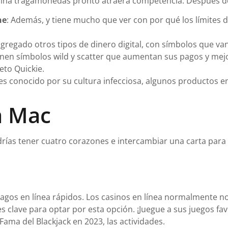
quina tragamonedas pronto atraerá competencia. Después de 
ne
:
Además, y tiene mucho que ver con por qué los límites de
gregado otros tipos de dinero digital, con símbolos que v
ienen símbolos wild y scatter que aumentan sus pagos y mejo
eto Quickie.
 es conocido por su cultura infecciosa, algunos productos 
a Mac
drías tener cuatro corazones e intercambiar una carta para i
pagos en línea rápidos. Los casinos en línea normalmente no
es clave para optar por esta opción. ¡Juegue a sus juegos fa
 Fama del Blackjack en 2023, las actividades.