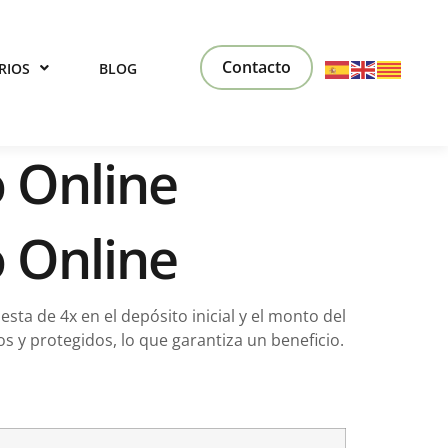
Contacto
RIOS
BLOG
o Online
o Online
ta de 4x en el depósito inicial y el monto del
s y protegidos, lo que garantiza un beneficio.