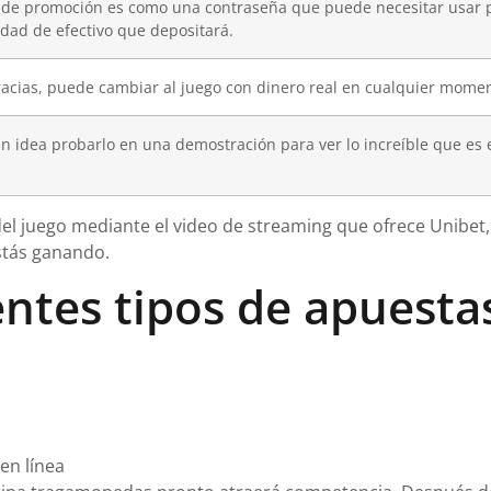
 de promoción es como una contraseña que puede necesitar usar 
idad de efectivo que depositará.
acias, puede cambiar al juego con dinero real en cualquier momen
an idea probarlo en una demostración para ver lo increíble que e
el juego mediante el video de streaming que ofrece Unibet, 
estás ganando.
entes tipos de apuesta
en línea