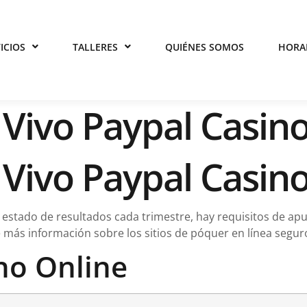
ICIOS
TALLERES
QUIÉNES SOMOS
HORA
 Vivo Paypal Casin
 Vivo Paypal Casin
stado de resultados cada trimestre, hay requisitos de apues
 más información sobre los sitios de póquer en línea seguro
no Online