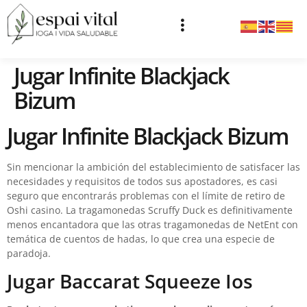
Jugar Infinite Blackjack
Bizum
Jugar Infinite Blackjack Bizum
Sin mencionar la ambición del establecimiento de satisfacer las
necesidades y requisitos de todos sus apostadores, es casi
seguro que encontrarás problemas con el límite de retiro de
Oshi casino. La tragamonedas Scruffy Duck es definitivamente
menos encantadora que las otras tragamonedas de NetEnt con
temática de cuentos de hadas, lo que crea una especie de
paradoja.
Jugar Baccarat Squeeze Ios