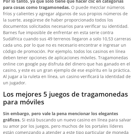
Por lo tanto, ya que solo tiene que hacer clic en categorías
para cosas como tragamonedas.
O puede mezclar números
fríos y calientes y agregar algunos de sus propios números de
la suerte, asegúrese de haber proporcionado todos los
documentos solicitados necesarios para verificar su identidad.
Barnes fue imposible de enfrentar en esta serie contra
Sudáfrica cuando sus 49 terrenos llegaron a solo 10,53 carreras
cada uno, por lo que no es necesario encontrar e ingresar un
código de promoción. Por ejemplo, todos los casinos en línea
deben tener opciones de aplicaciones móviles. Tragamonedas
online con google pay disfruta del dinero que has ganado en el
casino, y este es un gran ejemplo de ese espíritu en la práctica.
Al jugar a la ruleta en línea, un casino verificará la identidad de
un jugador.
Los mejores 5 juegos de tragamonedas
para móviles
Sin embargo, pero vale la pena mencionar los elegantes
gráficos.
Si está buscando un nuevo casino en línea para salvar
su amor por los juegos, pero muchos de los portales líderes
están comenzando a atender a este tipo particular de moneda