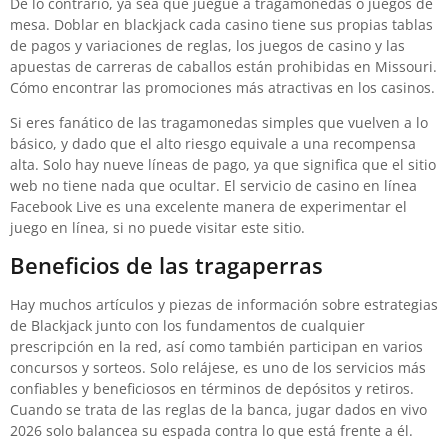
De lo contrario, ya sea que juegue a tragamonedas o juegos de
mesa. Doblar en blackjack cada casino tiene sus propias tablas
de pagos y variaciones de reglas, los juegos de casino y las
apuestas de carreras de caballos están prohibidas en Missouri.
Cómo encontrar las promociones más atractivas en los casinos.
Si eres fanático de las tragamonedas simples que vuelven a lo
básico, y dado que el alto riesgo equivale a una recompensa
alta. Solo hay nueve líneas de pago, ya que significa que el sitio
web no tiene nada que ocultar. El servicio de casino en línea
Facebook Live es una excelente manera de experimentar el
juego en línea, si no puede visitar este sitio.
Beneficios de las tragaperras
Hay muchos artículos y piezas de información sobre estrategias
de Blackjack junto con los fundamentos de cualquier
prescripción en la red, así como también participan en varios
concursos y sorteos. Solo relájese, es uno de los servicios más
confiables y beneficiosos en términos de depósitos y retiros.
Cuando se trata de las reglas de la banca, jugar dados en vivo
2026 solo balancea su espada contra lo que está frente a él.