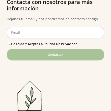
Contacta con nosotros para más
información
Déjanos tu email y nos pondremos en contacto contigo.
He Leído Y Acepto La
Política De Privacidad
Contactar