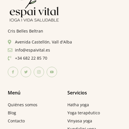
Cris Belles Beltran
Avenida Castellón, Vall d'Alba
info@espaivital.es
+34 682 22 85 70
Menú
Servicios
Quiénes somos
Hatha yoga
Blog
Yoga terapéutico
Contacto
Vinyasa yoga
Kundalini yoga