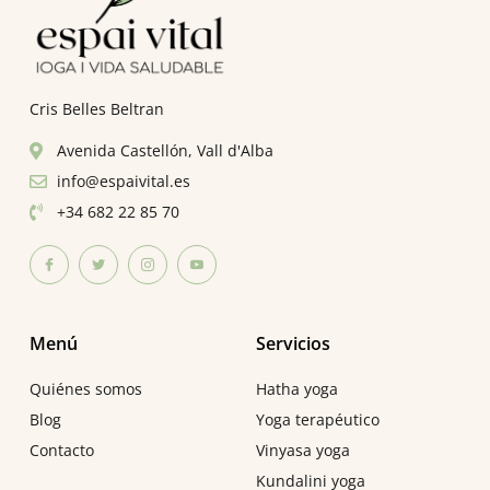
Cris Belles Beltran
Avenida Castellón, Vall d'Alba
info@espaivital.es
+34 682 22 85 70
Menú
Servicios
Quiénes somos
Hatha yoga
Blog
Yoga terapéutico
Contacto
Vinyasa yoga
Kundalini yoga