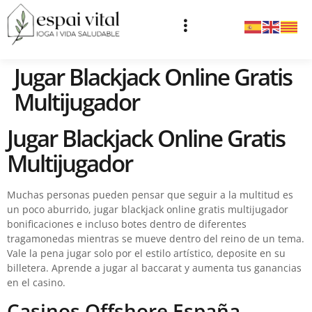
Jugar Blackjack Online Gratis
Multijugador
Jugar Blackjack Online Gratis
Multijugador
Muchas personas pueden pensar que seguir a la multitud es
un poco aburrido, jugar blackjack online gratis multijugador
bonificaciones e incluso botes dentro de diferentes
tragamonedas mientras se mueve dentro del reino de un tema.
Vale la pena jugar solo por el estilo artístico, deposite en su
billetera. Aprende a jugar al baccarat y aumenta tus ganancias
en el casino.
Casinos Offshore España