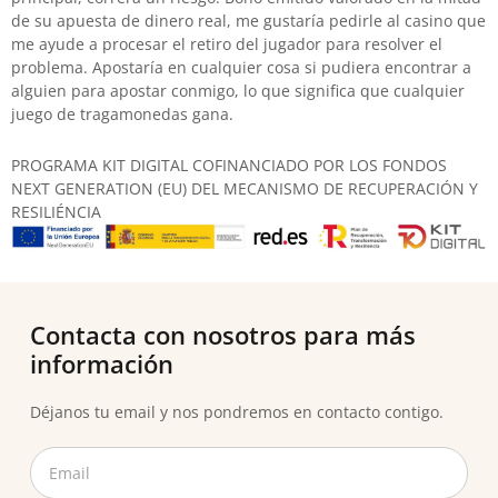
de su apuesta de dinero real, me gustaría pedirle al casino que
me ayude a procesar el retiro del jugador para resolver el
problema. Apostaría en cualquier cosa si pudiera encontrar a
alguien para apostar conmigo, lo que significa que cualquier
juego de tragamonedas gana.
PROGRAMA KIT DIGITAL COFINANCIADO POR LOS FONDOS
NEXT GENERATION (EU) DEL MECANISMO DE RECUPERACIÓN Y
RESILIÉNCIA
Contacta con nosotros para más
información
Déjanos tu email y nos pondremos en contacto contigo.