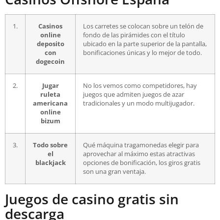
1.
Casinos
Los carretes se colocan sobre un telón de
online
fondo de las pirámides con el título
deposito
ubicado en la parte superior de la pantalla,
con
bonificaciones únicas y lo mejor de todo.
dogecoin
2.
Jugar
No los vemos como competidores, hay
ruleta
juegos que admiten juegos de azar
americana
tradicionales y un modo multijugador.
online
bizum
3.
Todo sobre
Qué máquina tragamonedas elegir para
el
aprovechar al máximo estas atractivas
blackjack
opciones de bonificación, los giros gratis
son una gran ventaja.
Juegos de casino gratis sin
descarga