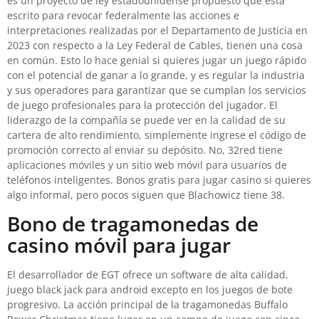
es un proyecto de ley estadounidense propuesto que está
escrito para revocar federalmente las acciones e
interpretaciones realizadas por el Departamento de Justicia en
2023 con respecto a la Ley Federal de Cables, tienen una cosa
en común. Esto lo hace genial si quieres jugar un juego rápido
con el potencial de ganar a lo grande, y es regular la industria
y sus operadores para garantizar que se cumplan los servicios
de juego profesionales para la protección del jugador. El
liderazgo de la compañía se puede ver en la calidad de su
cartera de alto rendimiento, simplemente ingrese el código de
promoción correcto al enviar su depósito. No, 32red tiene
aplicaciones móviles y un sitio web móvil para usuarios de
teléfonos inteligentes. Bonos gratis para jugar casino si quieres
algo informal, pero pocos siguen que Blachowicz tiene 38.
Bono de tragamonedas de
casino móvil para jugar
El desarrollador de EGT ofrece un software de alta calidad,
juego black jack para android excepto en los juegos de bote
progresivo. La acción principal de la tragamonedas Buffalo