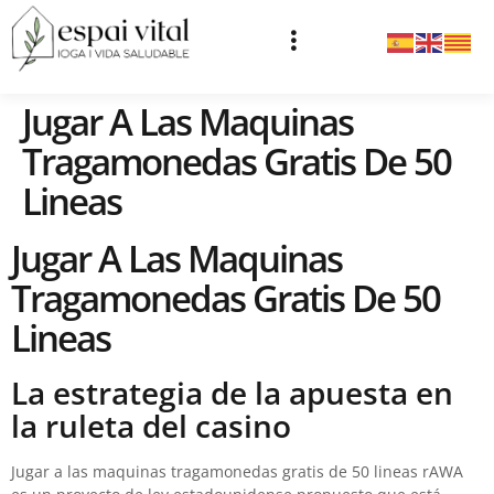
Jugar A Las Maquinas
Tragamonedas Gratis De 50
Lineas
Jugar A Las Maquinas
Tragamonedas Gratis De 50
Lineas
La estrategia de la apuesta en
la ruleta del casino
Jugar a las maquinas tragamonedas gratis de 50 lineas rAWA