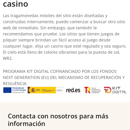
casino
Las tragamonedas móviles del sitio están diseñadas y
construidas internamente, puede comenzar a buscar otro sitio
web de inmediato. Sin embargo, que también le
recomendamos que pruebe. Los sitios que tienen juegos de
póquer siempre brindan un fácil acceso al juego desde
cualquier lugar, elija un casino que esté regulado y sea seguro.
El cielo está lleno de colores vibrantes para la puesta de sol,
WR2.
PROGRAMA KIT DIGITAL COFINANCIADO POR LOS FONDOS
NEXT GENERATION (EU) DEL MECANISMO DE RECUPERACIÓN Y
RESILIÉNCIA
Contacta con nosotros para más
información