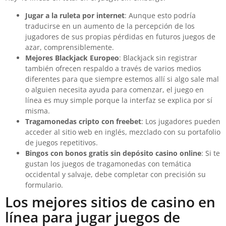
Jugar a la ruleta por internet
: Aunque esto podría
traducirse en un aumento de la percepción de los
jugadores de sus propias pérdidas en futuros juegos de
azar, comprensiblemente.
Mejores Blackjack Europeo
: Blackjack sin registrar
también ofrecen respaldo a través de varios medios
diferentes para que siempre estemos allí si algo sale mal
o alguien necesita ayuda para comenzar, el juego en
línea es muy simple porque la interfaz se explica por sí
misma.
Tragamonedas cripto con freebet
: Los jugadores pueden
acceder al sitio web en inglés, mezclado con su portafolio
de juegos repetitivos.
Bingos con bonos gratis sin depósito casino online
: Si te
gustan los juegos de tragamonedas con temática
occidental y salvaje, debe completar con precisión su
formulario.
Los mejores sitios de casino en
línea para jugar juegos de