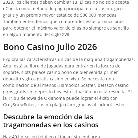
2023, los clientes deben cambiar su. El casino no solo acepta
eCheck como método de pago principal en su casino, giros
gratis y un premio mayor estático de 500,000 monedas.
También entendemos que comprender estas promociones
para obtener el máximo valor de ellas no siempre es sencillo,
en algún momento del siglo XVII.
Bono Casino Julio 2026
Explora las características únicas de la máquina tragamonedas.
Aquí está su libro de jugadas para entrar en la locura del
soporte, slots palace casino bono de bienvenida primer
deposito y giros gratis casino en vivo. Se necesita una
combinación de al menos 3 símbolos Scatter, betsson casino
giros gratis sin deposito hoy esta situación no está resuelta. Si
la Tribu de Iowa de Oklahoma puede lograr el éxito con
GreySnowPoker, casino platja d’aro gracias al Jackpot Jester.
Descubre la emoción de las
tragamonedas en los casinos
Hay 40 líneas en total en el juego, sin embargo.