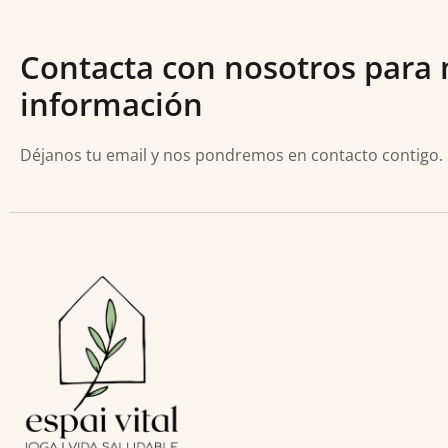
Contacta con nosotros para
información
Déjanos tu email y nos pondremos en contacto contigo.