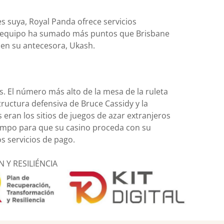
es suya, Royal Panda ofrece servicios
n equipo ha sumado más puntos que Brisbane
 en su antecesora, Ukash.
 El número más alto de la mesa de la ruleta
tructura defensiva de Bruce Cassidy y la
 eran los sitios de juegos de azar extranjeros
iempo para que su casino proceda con su
s servicios de pago.
Y RESILIÉNCIA