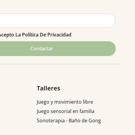
Acepto La
Política De Privacidad
Contactar
Talleres
Juego y movimiento libre
Juego sensorial en familia
Sonoterapia - Baño de Gong