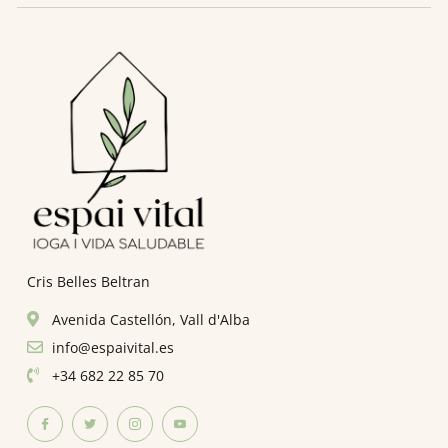
Cris Belles Beltran
Avenida Castellón, Vall d'Alba
info@espaivital.es
+34 682 22 85 70