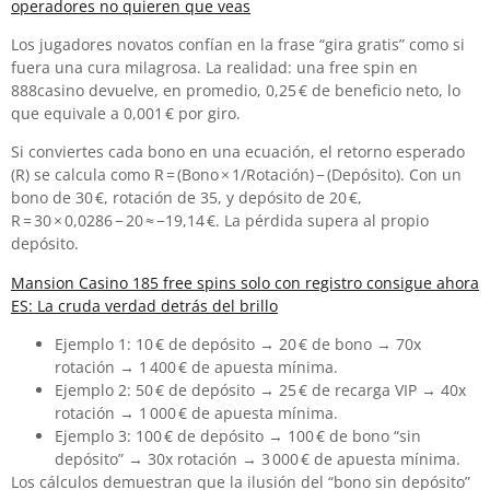
operadores no quieren que veas
Los jugadores novatos confían en la frase “gira gratis” como si
fuera una cura milagrosa. La realidad: una free spin en
888casino devuelve, en promedio, 0,25 € de beneficio neto, lo
que equivale a 0,001 € por giro.
Si conviertes cada bono en una ecuación, el retorno esperado
(R) se calcula como R = (Bono × 1/Rotación) − (Depósito). Con un
bono de 30 €, rotación de 35, y depósito de 20 €,
R = 30 × 0,0286 − 20 ≈ −19,14 €. La pérdida supera al propio
depósito.
Mansion Casino 185 free spins solo con registro consigue ahora
ES: La cruda verdad detrás del brillo
Ejemplo 1: 10 € de depósito → 20 € de bono → 70x
rotación → 1 400 € de apuesta mínima.
Ejemplo 2: 50 € de depósito → 25 € de recarga VIP → 40x
rotación → 1 000 € de apuesta mínima.
Ejemplo 3: 100 € de depósito → 100 € de bono “sin
depósito” → 30x rotación → 3 000 € de apuesta mínima.
Los cálculos demuestran que la ilusión del “bono sin depósito”