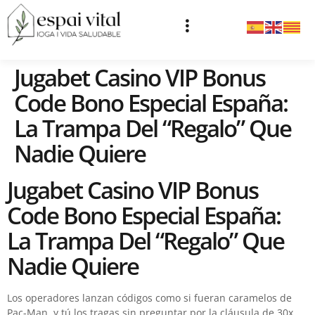
Jugabet Casino VIP Bonus
Code Bono Especial España:
La Trampa Del “Regalo” Que
Nadie Quiere
Jugabet Casino VIP Bonus
Code Bono Especial España:
La Trampa Del “Regalo” Que
Nadie Quiere
Los operadores lanzan códigos como si fueran caramelos de
Pac-Man, y tú los tragas sin preguntar por la cláusula de 30x.