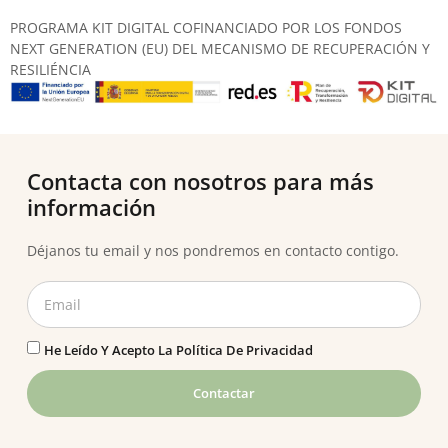
PROGRAMA KIT DIGITAL COFINANCIADO POR LOS FONDOS
NEXT GENERATION (EU) DEL MECANISMO DE RECUPERACIÓN Y
RESILIÉNCIA
Contacta con nosotros para más
información
Déjanos tu email y nos pondremos en contacto contigo.
He Leído Y Acepto La
Política De Privacidad
Contactar