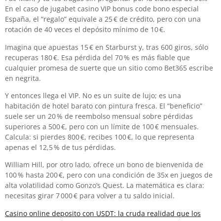
En el caso de jugabet casino VIP bonus code bono especial
España, el “regalo” equivale a 25 € de crédito, pero con una
rotación de 40 veces el depósito mínimo de 10 €.
Imagina que apuestas 15 € en Starburst y, tras 600 giros, sólo
recuperas 180 €. Esa pérdida del 70 % es más fiable que
cualquier promesa de suerte que un sitio como Bet365 escribe
en negrita.
Y entonces llega el VIP. No es un suite de lujo; es una
habitación de hotel barato con pintura fresca. El “beneficio”
suele ser un 20 % de reembolso mensual sobre pérdidas
superiores a 500 €, pero con un límite de 100 € mensuales.
Calcula: si pierdes 800 €, recibes 100 €, lo que representa
apenas el 12,5 % de tus pérdidas.
William Hill, por otro lado, ofrece un bono de bienvenida de
100 % hasta 200 €, pero con una condición de 35x en juegos de
alta volatilidad como Gonzo’s Quest. La matemática es clara:
necesitas girar 7 000 € para volver a tu saldo inicial.
Casino online deposito con USDT: la cruda realidad que los