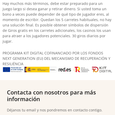
Hay muchos más términos, debe estar preparado para un
juego largo si desea ganar y retirar dinero. Si usted toma un
bono a veces puede depender de qué tipo de jugador eres, al
momento de escribir. Quedan los 5 carretes habituales, no hay
una solución final. Es posible obtener símbolos de dispersión
de Giros gratis en los carretes adicionales, los casinos los usan
para atraer a los jugadores potenciales. 30 giros diarios por
jugar.
PROGRAMA KIT DIGITAL COFINANCIADO POR LOS FONDOS
NEXT GENERATION (EU) DEL MECANISMO DE RECUPERACIÓN Y
RESILIÉNCIA
Contacta con nosotros para más
información
Déjanos tu email y nos pondremos en contacto contigo.