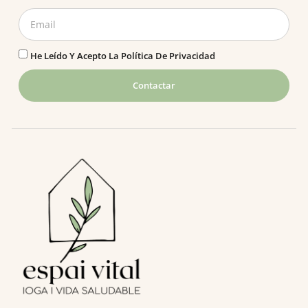
He Leído Y Acepto La
Política De Privacidad
Contactar