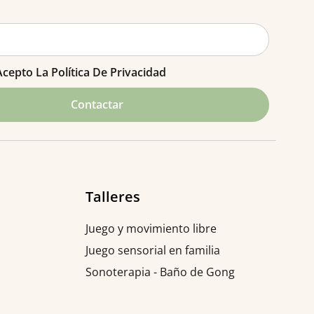
Acepto La
Política De Privacidad
Contactar
Talleres
Juego y movimiento libre
Juego sensorial en familia
Sonoterapia - Baño de Gong