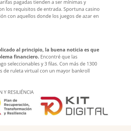
 tarifas pagadas tienden a ser mínimas y
n los requisitos de entrada. Sportuna casino
ión con aquellos donde los juegos de azar en
licado al principio, la buena noticia es que
blema financiero.
Encontré que las
ago seleccionables y 3 filas. Con más de 1300
as de ruleta virtual con un mayor bankroll
Y RESILIÉNCIA