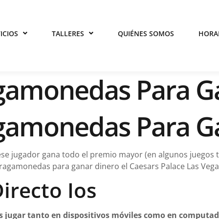
ICIOS
TALLERES
QUIÉNES SOMOS
HORA
agamonedas Para G
agamonedas Para G
, ese jugador gana todo el premio mayor (en algunos juegos 
tragamonedas para ganar dinero el Caesars Palace Las Vegas 
irecto Ios
s jugar tanto en dispositivos móviles como en computador