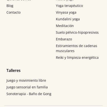
Blog
Yoga terapéutico
Contacto
Vinyasa yoga
Kundalini yoga
Meditación
Suelo pélvico-hipopresivos
Embarazo
Estiramientos de cadenas
musculares
Reiki y limpieza energética
Talleres
Juego y movimiento libre
Juego sensorial en familia
Sonoterapia - Baño de Gong