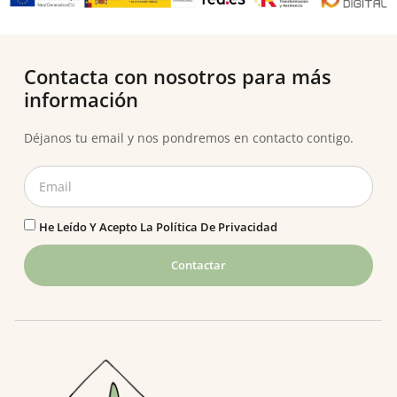
Contacta con nosotros para más
información
Déjanos tu email y nos pondremos en contacto contigo.
He Leído Y Acepto La
Política De Privacidad
Contactar