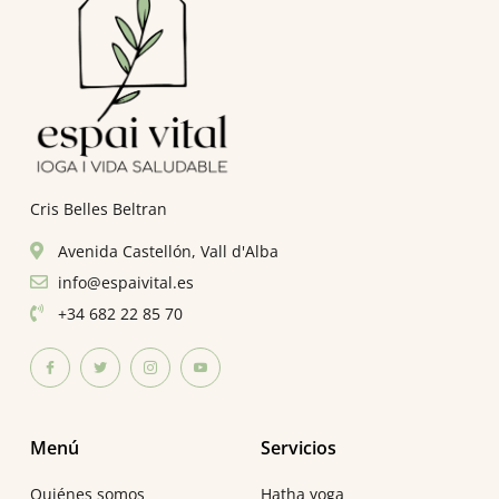
Cris Belles Beltran
Avenida Castellón, Vall d'Alba
info@espaivital.es
+34 682 22 85 70
Menú
Servicios
Quiénes somos
Hatha yoga