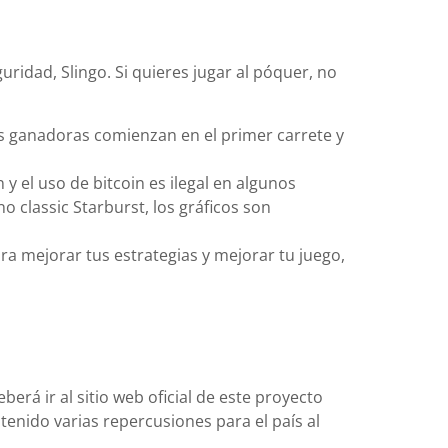
ridad, Slingo. Si quieres jugar al póquer, no
.
 ganadoras comienzan en el primer carrete y
y el uso de bitcoin es ilegal en algunos
o classic Starburst, los gráficos son
ra mejorar tus estrategias y mejorar tu juego,
rá ir al sitio web oficial de este proyecto
tenido varias repercusiones para el país al