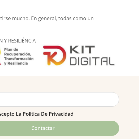
ertirse mucho. En general, todas como un
Y RESILIÉNCIA
Acepto La
Política De Privacidad
Contactar