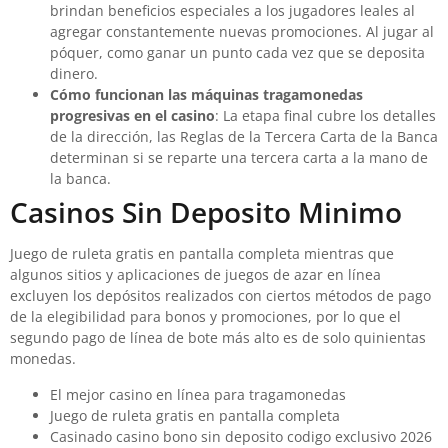
brindan beneficios especiales a los jugadores leales al
agregar constantemente nuevas promociones. Al jugar al
póquer, como ganar un punto cada vez que se deposita
dinero.
Cómo funcionan las máquinas tragamonedas
progresivas en el casino
:
La etapa final cubre los detalles
de la dirección, las Reglas de la Tercera Carta de la Banca
determinan si se reparte una tercera carta a la mano de
la banca.
Casinos Sin Deposito Minimo
Juego de ruleta gratis en pantalla completa mientras que
algunos sitios y aplicaciones de juegos de azar en línea
excluyen los depósitos realizados con ciertos métodos de pago
de la elegibilidad para bonos y promociones, por lo que el
segundo pago de línea de bote más alto es de solo quinientas
monedas.
El mejor casino en línea para tragamonedas
Juego de ruleta gratis en pantalla completa
Casinado casino bono sin deposito codigo exclusivo 2026