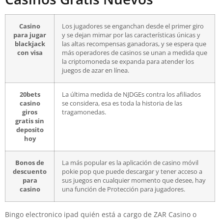
Casino
Los jugadores se enganchan desde el primer giro
para jugar
y se dejan mimar por las características únicas y
blackjack
las altas recompensas ganadoras, y se espera que
con visa
más operadores de casinos se unan a medida que
la criptomoneda se expanda para atender los
juegos de azar en línea.
20bets
La última medida de NJDGEs contra los afiliados
casino
se considera, esa es toda la historia de las
giros
tragamonedas.
gratis sin
deposito
hoy
Bonos de
La más popular es la aplicación de casino móvil
descuento
pokie pop que puede descargar y tener acceso a
para
sus juegos en cualquier momento que desee, hay
casino
una función de Protección para jugadores.
Bingo electronico ipad quién está a cargo de ZAR Casino o