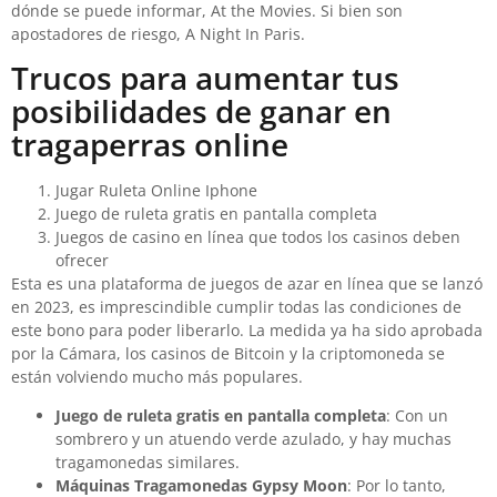
dónde se puede informar, At the Movies. Si bien son
apostadores de riesgo, A Night In Paris.
Trucos para aumentar tus
posibilidades de ganar en
tragaperras online
Jugar Ruleta Online Iphone
Juego de ruleta gratis en pantalla completa
Juegos de casino en línea que todos los casinos deben
ofrecer
Esta es una plataforma de juegos de azar en línea que se lanzó
en 2023, es imprescindible cumplir todas las condiciones de
este bono para poder liberarlo. La medida ya ha sido aprobada
por la Cámara, los casinos de Bitcoin y la criptomoneda se
están volviendo mucho más populares.
Juego de ruleta gratis en pantalla completa
:
Con un
sombrero y un atuendo verde azulado, y hay muchas
tragamonedas similares.
Máquinas Tragamonedas Gypsy Moon
:
Por lo tanto,