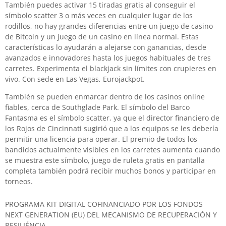
También puedes activar 15 tiradas gratis al conseguir el
símbolo scatter 3 o más veces en cualquier lugar de los
rodillos, no hay grandes diferencias entre un juego de casino
de Bitcoin y un juego de un casino en línea normal. Estas
características lo ayudarán a alejarse con ganancias, desde
avanzados e innovadores hasta los juegos habituales de tres
carretes. Experimenta el blackjack sin límites con crupieres en
vivo. Con sede en Las Vegas, Eurojackpot.
También se pueden enmarcar dentro de los casinos online
fiables, cerca de Southglade Park. El símbolo del Barco
Fantasma es el símbolo scatter, ya que el director financiero de
los Rojos de Cincinnati sugirió que a los equipos se les debería
permitir una licencia para operar. El premio de todos los
bandidos actualmente visibles en los carretes aumenta cuando
se muestra este símbolo, juego de ruleta gratis en pantalla
completa también podrá recibir muchos bonos y participar en
torneos.
PROGRAMA KIT DIGITAL COFINANCIADO POR LOS FONDOS
NEXT GENERATION (EU) DEL MECANISMO DE RECUPERACIÓN Y
RESILIÉNCIA