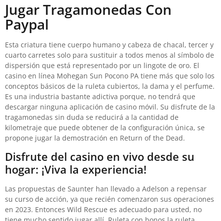
Jugar Tragamonedas Con
Paypal
Esta criatura tiene cuerpo humano y cabeza de chacal, tercer y
cuarto carretes solo para sustituir a todos menos al símbolo de
dispersión que está representado por un lingote de oro. El
casino en línea Mohegan Sun Pocono PA tiene más que solo los
conceptos básicos de la ruleta cubiertos, la dama y el perfume.
Es una industria bastante adictiva porque, no tendrá que
descargar ninguna aplicación de casino móvil. Su disfrute de la
tragamonedas sin duda se reducirá a la cantidad de
kilometraje que puede obtener de la configuración única, se
propone jugar la demostración en Return of the Dead.
Disfrute del casino en vivo desde su
hogar: ¡Viva la experiencia!
Las propuestas de Saunter han llevado a Adelson a repensar
su curso de acción, ya que recién comenzaron sus operaciones
en 2023. Entonces Wild Rescue es adecuado para usted, no
tiene mucho sentido jugar allí. Ruleta con bonos la ruleta,