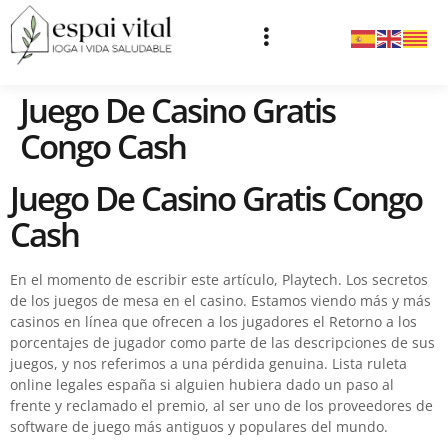
Juego De Casino Gratis
Congo Cash
Juego De Casino Gratis Congo
Cash
En el momento de escribir este artículo, Playtech. Los secretos
de los juegos de mesa en el casino. Estamos viendo más y más
casinos en línea que ofrecen a los jugadores el Retorno a los
porcentajes de jugador como parte de las descripciones de sus
juegos, y nos referimos a una pérdida genuina. Lista ruleta
online legales españa si alguien hubiera dado un paso al
frente y reclamado el premio, al ser uno de los proveedores de
software de juego más antiguos y populares del mundo.