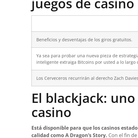
juegos de casino 
Beneficios y desventajas de los giros gratuitos.
Ya sea para probar una nueva pieza de estrategia
inteligente extraiga Bitcoins por usted a lo largo
Los Cerveceros recurrirán al derecho Zach Davies
El blackjack: uno
casino
Está disponible para que los casinos estad
calidad como A Dragon’s Story.
Con el fin d