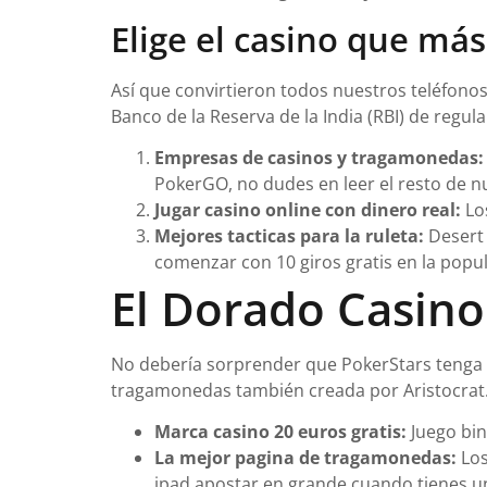
Elige el casino que más
Así que convirtieron todos nuestros teléfonos i
Banco de la Reserva de la India (RBI) de reg
Empresas de casinos y tragamonedas:
PokerGO, no dudes en leer el resto de n
Jugar casino online con dinero real:
Los
Mejores tacticas para la ruleta:
Desert 
comenzar con 10 giros gratis en la pop
El Dorado Casino
No debería sorprender que PokerStars tenga 
tragamonedas también creada por Aristocrat. 
Marca casino 20 euros gratis:
Juego bin
La mejor pagina de tragamonedas:
Los
ipad apostar en grande cuando tienes 