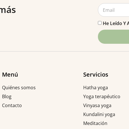
 más
He Leído Y 
Menú
Servicios
Quiénes somos
Hatha yoga
Blog
Yoga terapéutico
Contacto
Vinyasa yoga
Kundalini yoga
Meditación