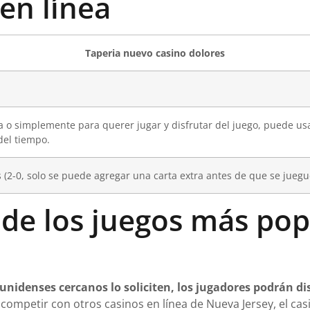
en línea
Taperia nuevo casino dolores
 o simplemente para querer jugar y disfrutar del juego, puede usa
 del tiempo.
 (2-0, solo se puede agregar una carta extra antes de que se jueg
 de los juegos más pop
ounidenses cercanos lo soliciten, los jugadores podrán d
e competir con otros casinos en línea de Nueva Jersey, el c