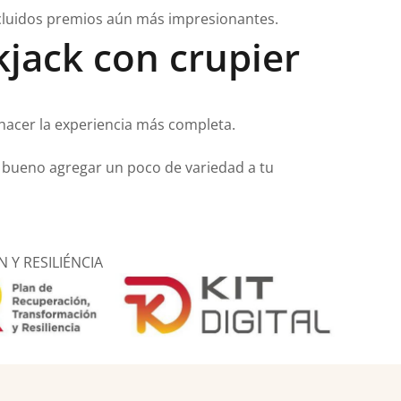
ncluidos premios aún más impresionantes.
kjack con crupier
 hacer la experiencia más completa.
s bueno agregar un poco de variedad a tu
Y RESILIÉNCIA