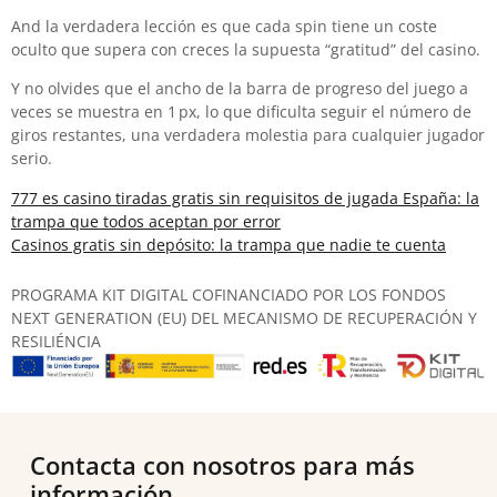
And la verdadera lección es que cada spin tiene un coste
oculto que supera con creces la supuesta “gratitud” del casino.
Y no olvides que el ancho de la barra de progreso del juego a
veces se muestra en 1 px, lo que dificulta seguir el número de
giros restantes, una verdadera molestia para cualquier jugador
serio.
777 es casino tiradas gratis sin requisitos de jugada España: la
trampa que todos aceptan por error
Casinos gratis sin depósito: la trampa que nadie te cuenta
PROGRAMA KIT DIGITAL COFINANCIADO POR LOS FONDOS
NEXT GENERATION (EU) DEL MECANISMO DE RECUPERACIÓN Y
RESILIÉNCIA
Contacta con nosotros para más
información