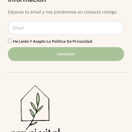
Déjanos tu email y nos pondremos en contacto contigo.
He Leído Y Acepto La
Política De Privacidad
Contactar