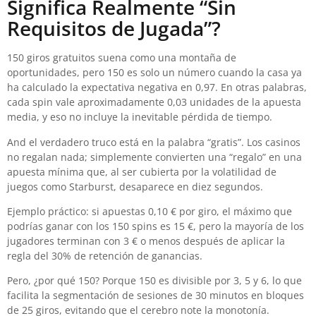
Significa Realmente “Sin
Requisitos de Jugada”?
150 giros gratuitos suena como una montaña de
oportunidades, pero 150 es solo un número cuando la casa ya
ha calculado la expectativa negativa en 0,97. En otras palabras,
cada spin vale aproximadamente 0,03 unidades de la apuesta
media, y eso no incluye la inevitable pérdida de tiempo.
And el verdadero truco está en la palabra “gratis”. Los casinos
no regalan nada; simplemente convierten una “regalo” en una
apuesta mínima que, al ser cubierta por la volatilidad de
juegos como Starburst, desaparece en diez segundos.
Ejemplo práctico: si apuestas 0,10 € por giro, el máximo que
podrías ganar con los 150 spins es 15 €, pero la mayoría de los
jugadores terminan con 3 € o menos después de aplicar la
regla del 30% de retención de ganancias.
Pero, ¿por qué 150? Porque 150 es divisible por 3, 5 y 6, lo que
facilita la segmentación de sesiones de 30 minutos en bloques
de 25 giros, evitando que el cerebro note la monotonía.