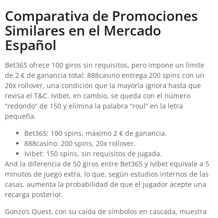
Comparativa de Promociones
Similares en el Mercado
Español
Bet365 ofrece 100 giros sin requisitos, pero impone un límite
de 2 € de ganancia total; 888casino entrega 200 spins con un
20x rollover, una condición que la mayoría ignora hasta que
revisa el T&C. Ivibet, en cambio, se queda con el número
“redondo” de 150 y elimina la palabra “roul” en la letra
pequeña.
Bet365: 100 spins, máximo 2 € de ganancia.
888casino: 200 spins, 20x rollover.
Ivibet: 150 spins, sin requisitos de jugada.
And la diferencia de 50 giros entre Bet365 y Ivibet equivale a 5
minutos de juego extra, lo que, según estudios internos de las
casas, aumenta la probabilidad de que el jugador acepte una
recarga posterior.
Gonzo’s Quest, con su caída de símbolos en cascada, muestra