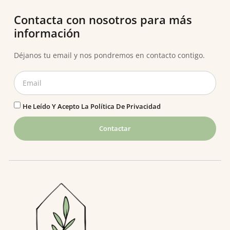
Contacta con nosotros para más
información
Déjanos tu email y nos pondremos en contacto contigo.
He Leído Y Acepto La
Política De Privacidad
Contactar