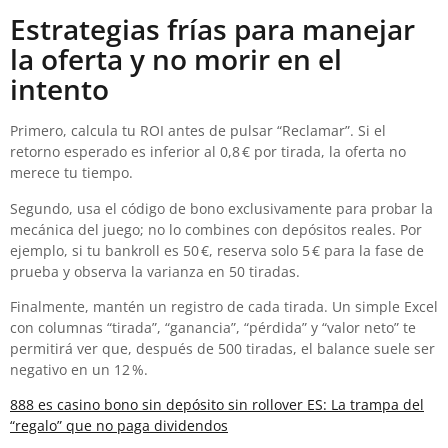
Estrategias frías para manejar
la oferta y no morir en el
intento
Primero, calcula tu ROI antes de pulsar “Reclamar”. Si el
retorno esperado es inferior al 0,8 € por tirada, la oferta no
merece tu tiempo.
Segundo, usa el código de bono exclusivamente para probar la
mecánica del juego; no lo combines con depósitos reales. Por
ejemplo, si tu bankroll es 50 €, reserva solo 5 € para la fase de
prueba y observa la varianza en 50 tiradas.
Finalmente, mantén un registro de cada tirada. Un simple Excel
con columnas “tirada”, “ganancia”, “pérdida” y “valor neto” te
permitirá ver que, después de 500 tiradas, el balance suele ser
negativo en un 12 %.
888 es casino bono sin depósito sin rollover ES: La trampa del
“regalo” que no paga dividendos