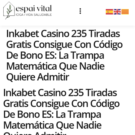
Inkabet Casino 235 Tiradas
Gratis Consigue Con Código
De Bono ES: La Trampa
Matemática Que Nadie
Quiere Admitir
Inkabet Casino 235 Tiradas
Gratis Consigue Con Código
De Bono ES: La Trampa
Matemática Que Nadie