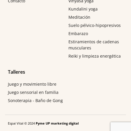
Contacto
Vinyasa yoga
Kundalini yoga
Meditación
Suelo pélvico-hipopresivos
Embarazo
Estiramientos de cadenas
musculares
Reiki y limpieza energética
Talleres
Juego y movimiento libre
Juego sensorial en familia
Sonoterapia - Baño de Gong
Espai Vital © 2024
Pyme UP marketing digital