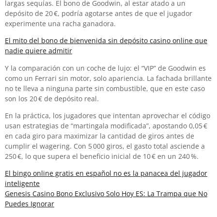
largas sequías. El bono de Goodwin, al estar atado a un
depósito de 20 €, podría agotarse antes de que el jugador
experimente una racha ganadora.
El mito del bono de bienvenida sin depósito casino online que
nadie quiere admitir
Y la comparación con un coche de lujo: el “VIP” de Goodwin es
como un Ferrari sin motor, solo apariencia. La fachada brillante
no te lleva a ninguna parte sin combustible, que en este caso
son los 20 € de depósito real.
En la práctica, los jugadores que intentan aprovechar el código
usan estrategias de “martingala modificada”, apostando 0,05 €
en cada giro para maximizar la cantidad de giros antes de
cumplir el wagering. Con 5 000 giros, el gasto total asciende a
250 €, lo que supera el beneficio inicial de 10 € en un 240 %.
El bingo online gratis en español no es la panacea del jugador
inteligente
Genesis Casino Bono Exclusivo Solo Hoy ES: La Trampa que No
Puedes Ignorar