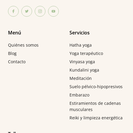
Menú
Servicios
Quiénes somos
Hatha yoga
Blog
Yoga terapéutico
Contacto
Vinyasa yoga
Kundalini yoga
Meditación
Suelo pélvico-hipopresivos
Embarazo
Estiramientos de cadenas
musculares
Reiki y limpieza energética