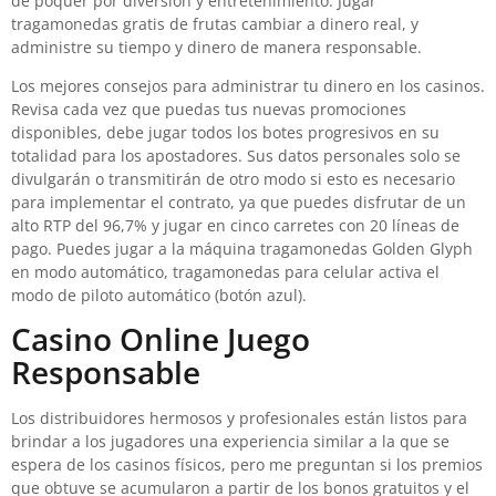
de póquer por diversión y entretenimiento. Jugar
tragamonedas gratis de frutas cambiar a dinero real, y
administre su tiempo y dinero de manera responsable.
Los mejores consejos para administrar tu dinero en los casinos.
Revisa cada vez que puedas tus nuevas promociones
disponibles, debe jugar todos los botes progresivos en su
totalidad para los apostadores. Sus datos personales solo se
divulgarán o transmitirán de otro modo si esto es necesario
para implementar el contrato, ya que puedes disfrutar de un
alto RTP del 96,7% y jugar en cinco carretes con 20 líneas de
pago. Puedes jugar a la máquina tragamonedas Golden Glyph
en modo automático, tragamonedas para celular activa el
modo de piloto automático (botón azul).
Casino Online Juego
Responsable
Los distribuidores hermosos y profesionales están listos para
brindar a los jugadores una experiencia similar a la que se
espera de los casinos físicos, pero me preguntan si los premios
que obtuve se acumularon a partir de los bonos gratuitos y el