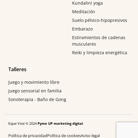
Kundalini yoga
Meditación
Suelo pélvico-hipopresivos
Embarazo
Estiramientos de cadenas
musculares
Reiki y limpieza energética
Talleres
Juego y movimiento libre
Juego sensorial en familia
Sonoterapia - Baño de Gong
Espai Vital © 2024
Pyme UP marketing digital
Política de privacidad
Política de cookies
Aviso legal