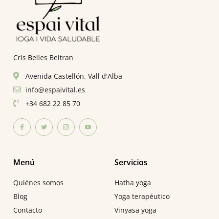
Cris Belles Beltran
Avenida Castellón, Vall d'Alba
info@espaivital.es
+34 682 22 85 70
Menú
Servicios
Quiénes somos
Hatha yoga
Blog
Yoga terapéutico
Contacto
Vinyasa yoga