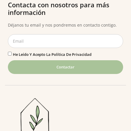
Contacta con nosotros para más
información
Déjanos tu email y nos pondremos en contacto contigo.
He Leído Y Acepto La
Política De Privacidad
Contactar