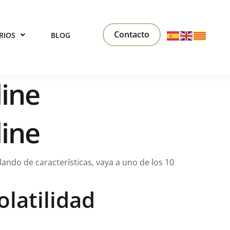
Contacto
RIOS
BLOG
ine
ine
ndo de características, vaya a uno de los 10
latilidad