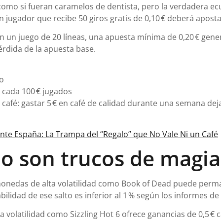
como si fueran caramelos de dentista, pero la verdadera ec
un jugador que recibe 50 giros gratis de 0,10 € deberá aposta
n un juego de 20 líneas, una apuesta mínima de 0,20 € genera
pérdida de la apuesta base.
ro
 cada 100 € jugados
afé: gastar 5 € en café de calidad durante una semana dej
ante España: La Trampa del “Regalo” que No Vale Ni un Café
no son trucos de magia
gamonedas de alta volatilidad como Book of Dead puede perm
ilidad de ese salto es inferior al 1 % según los informes de
a volatilidad como Sizzling Hot 6 ofrece ganancias de 0,5 € 