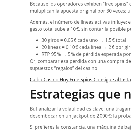
Because los operadores exhiben “free spins” 
multiplican la apuesta original por 30 veces; 
Además, el número de líneas activas influye: e
gasto total sube a 10 €, sin contar la posible 
30 giros = 0,05 € cada uno → 1,5 € total
20 líneas = 0,10 € cada línea → 2 € por gi
RTP 95 % → 5 % de pérdida esperada por
Or, comparar esa pérdida con una compra de c
supuestos “regalos” del casino.
Caibo Casino Hoy Free Spins Consigue al Inst
Estrategias que 
But analizar la volatilidad es clave: una tra
desembocar en un jackpot de 2 000 €; la probab
Si prefieres la constancia, una máquina de baj