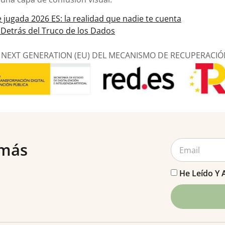
e jugada 2026 ES: la realidad que nadie te cuenta
 Detrás del Truco de los Dados
NEXT GENERATION (EU) DEL MECANISMO DE RECUPERACIÓN 
 más
He Leído Y 