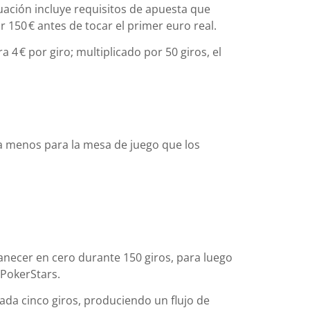
uación incluye requisitos de apuesta que
r 150 € antes de tocar el primer euro real.
 4 € por giro; multiplicado por 50 giros, el
a menos para la mesa de juego que los
anecer en cero durante 150 giros, para luego
 PokerStars.
cada cinco giros, produciendo un flujo de