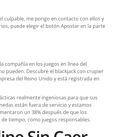
el culpable, me pongo en contacto con ellos y
os, puede elegir el botón Apostar en la parte
a compañía en los juegos en línea del
no pueden. Descubre el blackjack con crupier
mpresa del Reino Unido y está registrada en
ácticas realmente ingeniosas para que sus
nedas están fuera de servicio y estamos
aumentaron un 38% después de que los
do de tiempo, como juegos responsables.
ne Sin Caer