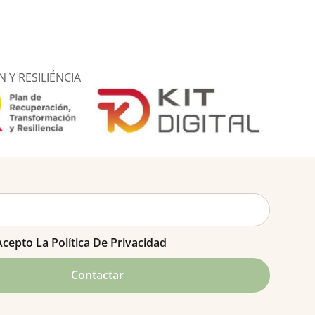
Y RESILIÉNCIA
Acepto La
Política De Privacidad
Contactar