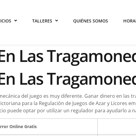
ICIOS
TALLERES
QUIÉNES SOMOS
HORA
 En Las Tragamone
 En Las Tragamone
 mecánica del juego es muy diferente. Ganar dinero en las
ctoriana para la Regulación de Juegos de Azar y Licores emi
io puede optar por utilizar un regulador para ayudarlo a n
ror Online Gratis