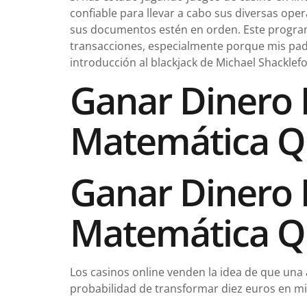
confiable para llevar a cabo sus diversas ope
sus documentos estén en orden. Este programa
transacciones, especialmente porque mis padr
introducción al blackjack de Michael Shacklef
Ganar Dinero 
Matemática Qu
Ganar Dinero 
Matemática Qu
Los casinos online venden la idea de que una ap
probabilidad de transformar diez euros en mil 