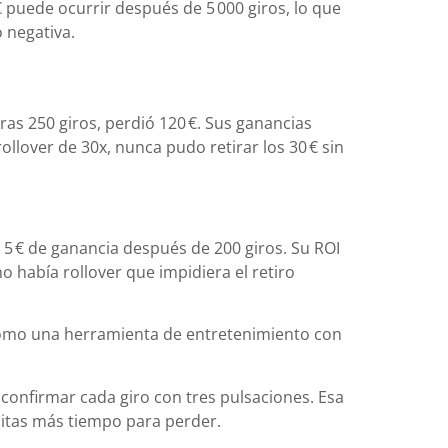
€ puede ocurrir después de 5 000 giros, lo que
o negativa.
ras 250 giros, perdió 120 €. Sus ganancias
rollover de 30x, nunca pudo retirar los 30 € sin
 5 € de ganancia después de 200 giros. Su ROI
o había rollover que impidiera el retiro
 como una herramienta de entretenimiento con
a confirmar cada giro con tres pulsaciones. Esa
sitas más tiempo para perder.