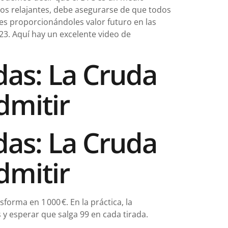
icos relajantes, debe asegurarse de que todos
es proporcionándoles valor futuro en las
23. Aquí hay un excelente video de
as: La Cruda
dmitir
as: La Cruda
dmitir
forma en 1 000 €. En la práctica, la
s y esperar que salga 99 en cada tirada.