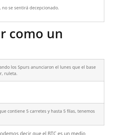
a, no se sentirá decepcionado.
tir como un
ando los Spurs anunciaron el lunes que el base
, ruleta.
e contiene 5 carretes y hasta 5 filas, tenemos
 podemos decir que el BTC es un medio