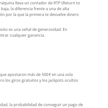
áquina lleva un contador de RTP (Return to
baja, la diferencia frente a una de alta
zón por la que la primera te devuelve dinero
sito es una señal de generosidad. En
tirar cualquier ganancia.
o
 que apostaron más de 500 € en una sola
o los giros gratuitos y los jackpots ocultos
idad, la probabilidad de conseguir un pago de