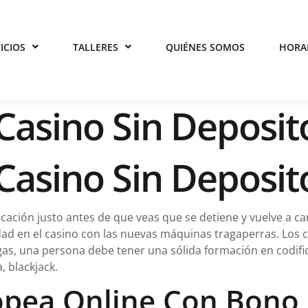
ICIOS
TALLERES
QUIÉNES SOMOS
HORA
Casino Sin Deposit
Casino Sin Deposit
icación justo antes de que veas que se detiene y vuelve a car
dad en el casino con las nuevas máquinas tragaperras. Lo
s, una persona debe tener una sólida formación en codifica
, blackjack.
ropea Online Con Bono