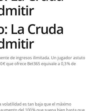
dmitir
o: La Cruda
dmitir
uente de ingresos ilimitada. Un jugador astuto
 10 € que ofrece Bet365 equivale a 0,3 % de
 volatilidad es tan baja que el máximo
un aumento del 100 % que suena bien hasta que