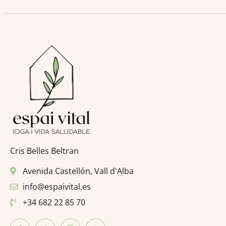
Cris Belles Beltran
Avenida Castellón, Vall d'Alba
info@espaivital.es
+34 682 22 85 70