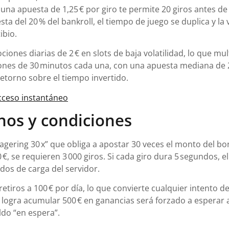
, una apuesta de 1,25 € por giro te permite 20 giros antes de
a del 20 % del bankroll, el tiempo de juego se duplica y la
ibio.
iones diarias de 2 € en slots de baja volatilidad, lo que mul
iones de 30 minutos cada una, con una apuesta mediana de 
etorno sobre el tiempo invertido.
 acceso instantáneo
nos y condiciones
“wagering 30 x” que obliga a apostar 30 veces el monto del bo
€, se requieren 3 000 giros. Si cada giro dura 5 segundos, 
odos de carga del servidor.
retiros a 100 € por día, lo que convierte cualquier intento 
gra acumular 500 € en ganancias será forzado a esperar al 
ldo “en espera”.