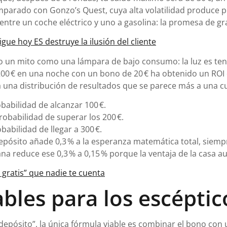
mparado con Gonzo’s Quest, cuya alta volatilidad produce p
ue entre un coche eléctrico y uno a gasolina: la promesa de
ue hoy ES destruye la ilusión del cliente
o un mito como una lámpara de bajo consumo: la luz es tenue
00 € en una noche con un bono de 20 € ha obtenido un ROI d
a una distribución de resultados que se parece más a una cu
babilidad de alcanzar 100 €.
obabilidad de superar los 200 €.
babilidad de llegar a 300 €.
n depósito añade 0,3 % a la esperanza matemática total, siem
 reduce ese 0,3 % a 0,15 % porque la ventaja de la casa au
 gratis” que nadie te cuenta
ables para los escéptic
depósito”, la única fórmula viable es combinar el bono con