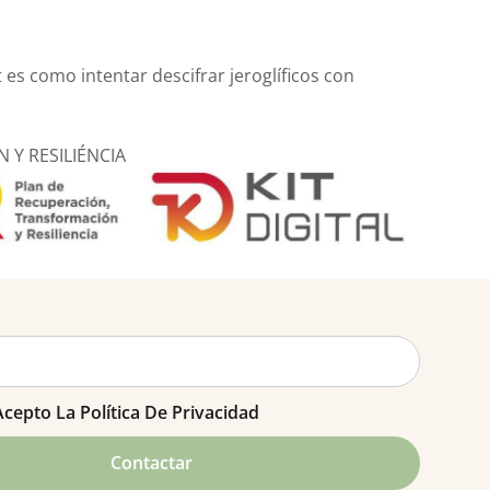
t es como intentar descifrar jeroglíficos con
Y RESILIÉNCIA
Acepto La
Política De Privacidad
Contactar