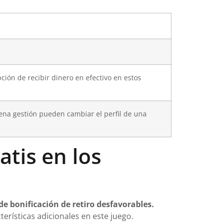
ción de recibir dinero en efectivo en estos
buena gestión pueden cambiar el perfil de una
atis en los
e bonificación de retiro desfavorables.
rísticas adicionales en este juego.