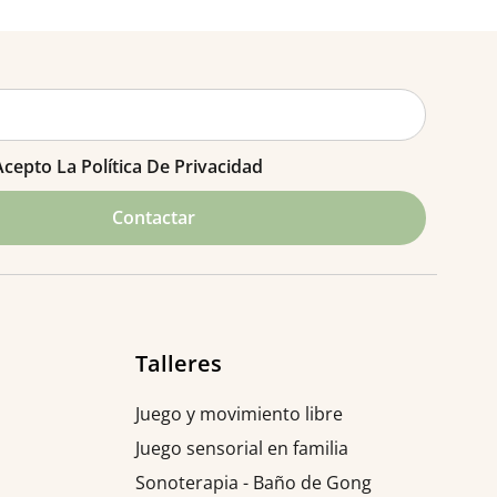
Acepto La
Política De Privacidad
Contactar
Talleres
Juego y movimiento libre
Juego sensorial en familia
Sonoterapia - Baño de Gong