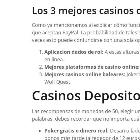
Los 3 mejores casinos c
Como ya mencionamos al explicar cómo funcio
que aceptan PayPal. La probabilidad de tales 
veces esto puede confundirse con una sola o
Aplicacion dados de rol:
A estas alturas
en línea.
Mejores plataformas de casino online:
Mejores casinos online baleares:
Jokerb
Wolf Quest.
Casinos Deposito
Las recompensas de monedas de 50, elegir u
palabras, debes recordar que no importa cuán
Poker gratis o dinero real:
Desarrollado
bonos más tarde (alrededor de 12 euros