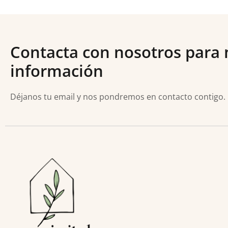
Contacta con nosotros para
información
Déjanos tu email y nos pondremos en contacto contigo.