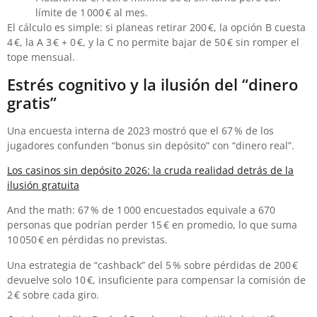
límite de 1 000 € al mes.
El cálculo es simple: si planeas retirar 200 €, la opción B cuesta
4 €, la A 3 € + 0 €, y la C no permite bajar de 50 € sin romper el
tope mensual.
Estrés cognitivo y la ilusión del “dinero
gratis”
Una encuesta interna de 2023 mostró que el 67 % de los
jugadores confunden “bonus sin depósito” con “dinero real”.
Los casinos sin depósito 2026: la cruda realidad detrás de la
ilusión gratuita
And the math: 67 % de 1 000 encuestados equivale a 670
personas que podrían perder 15 € en promedio, lo que suma
10 050 € en pérdidas no previstas.
Una estrategia de “cashback” del 5 % sobre pérdidas de 200 €
devuelve solo 10 €, insuficiente para compensar la comisión de
2 € sobre cada giro.