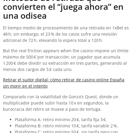
convierten el “juega ahora” en
una odisea
El tiempo medio de procesamiento de una retirada en 1xBet es
48 h; sin embargo, el 23 % de los casos sufre una revisión
adicional de 72 h, elevando la espera total a 120 h.
But the real friction appears when the casino impone un límite
máximo de 500 € por transacción; un jugador que acumula
1 200 € debe dividir su extracción en tres partes, generando al
menos dos cargos de 5 € cada uno.
Retirar el sudor digital: cómo retirar de casino online España
sin morir en el intento
Comparado con la volatilidad de Gonzo’s Quest, donde un
multiplicador puede subir hasta 10 x en segundos, la
burocracia del retiro se mueve a paso de tortuga.
Plataforma A: retiro mínimo 20 €, tarifa fija 3 €.
Plataforma B: retiro mínimo 10 €, tarifa variable 2 %.
Plataforma C: retiro mínimo 50 €, sin tarifa pero con