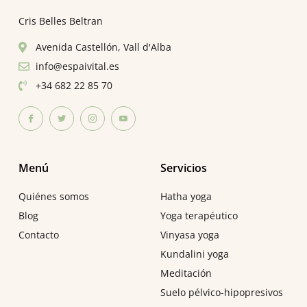
Cris Belles Beltran
Avenida Castellón, Vall d'Alba
info@espaivital.es
+34 682 22 85 70
Menú
Servicios
Quiénes somos
Hatha yoga
Blog
Yoga terapéutico
Contacto
Vinyasa yoga
Kundalini yoga
Meditación
Suelo pélvico-hipopresivos