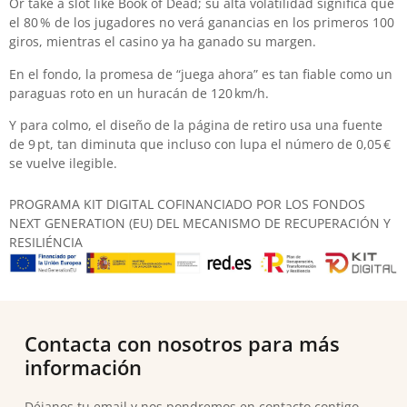
Or take a slot like Book of Dead; su alta volatilidad significa que
el 80 % de los jugadores no verá ganancias en los primeros 100
giros, mientras el casino ya ha ganado su margen.
En el fondo, la promesa de “juega ahora” es tan fiable como un
paraguas roto en un huracán de 120 km/h.
Y para colmo, el diseño de la página de retiro usa una fuente
de 9 pt, tan diminuta que incluso con lupa el número de 0,05 €
se vuelve ilegible.
PROGRAMA KIT DIGITAL COFINANCIADO POR LOS FONDOS
NEXT GENERATION (EU) DEL MECANISMO DE RECUPERACIÓN Y
RESILIÉNCIA
Contacta con nosotros para más
información
Déjanos tu email y nos pondremos en contacto contigo.