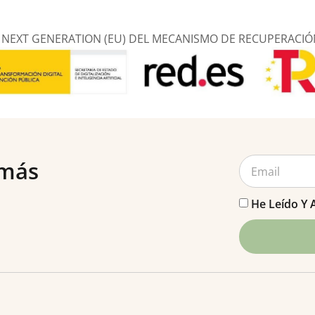
NEXT GENERATION (EU) DEL MECANISMO DE RECUPERACIÓN 
 más
He Leído Y 