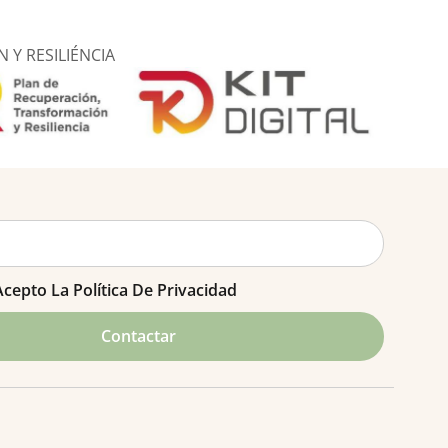
Y RESILIÉNCIA
Acepto La
Política De Privacidad
Contactar