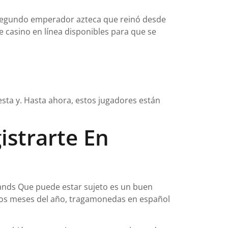
l segundo emperador azteca que reinó desde
e casino en línea disponibles para que se
sta y. Hasta ahora, estos jugadores están
istrarte En
ands Que puede estar sujeto es un buen
timos meses del año, tragamonedas en español