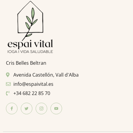
Cris Belles Beltran
Avenida Castellón, Vall d'Alba
info@espaivital.es
+34 682 22 85 70