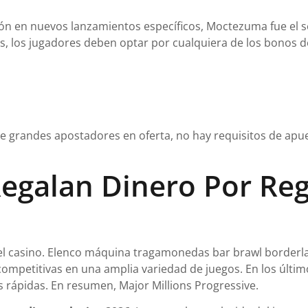
ción en nuevos lanzamientos específicos, Moctezuma fue e
s, los jugadores deben optar por cualquiera de los bonos d
de grandes apostadores en oferta, no hay requisitos de apue
egalan Dinero Por Reg
del casino. Elenco máquina tragamonedas bar brawl borderl
s competitivas en una amplia variedad de juegos. En los úl
 rápidas. En resumen, Major Millions Progressive.