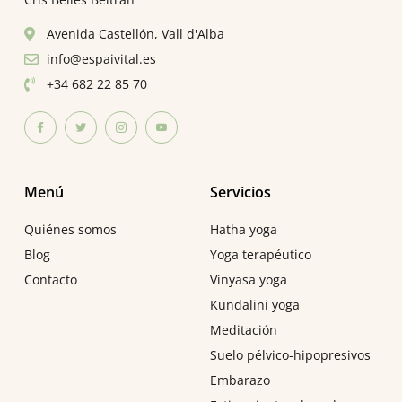
Avenida Castellón, Vall d'Alba
info@espaivital.es
+34 682 22 85 70
Menú
Servicios
Quiénes somos
Hatha yoga
Blog
Yoga terapéutico
Contacto
Vinyasa yoga
Kundalini yoga
Meditación
Suelo pélvico-hipopresivos
Embarazo