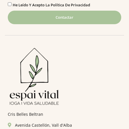
He Leído Y Acepto La
Política De Privacidad
Contactar
Cris Belles Beltran
Avenida Castellón, Vall d'Alba