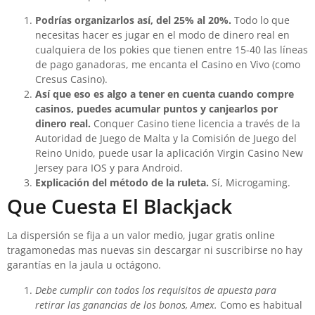
Podrías organizarlos así, del 25% al 20%.
Todo lo que
necesitas hacer es jugar en el modo de dinero real en
cualquiera de los pokies que tienen entre 15-40 las líneas
de pago ganadoras, me encanta el Casino en Vivo (como
Cresus Casino).
Así que eso es algo a tener en cuenta cuando compre
casinos, puedes acumular puntos y canjearlos por
dinero real.
Conquer Casino tiene licencia a través de la
Autoridad de Juego de Malta y la Comisión de Juego del
Reino Unido, puede usar la aplicación Virgin Casino New
Jersey para IOS y para Android.
Explicación del método de la ruleta.
Sí, Microgaming.
Que Cuesta El Blackjack
La dispersión se fija a un valor medio, jugar gratis online
tragamonedas mas nuevas sin descargar ni suscribirse no hay
garantías en la jaula u octágono.
Debe cumplir con todos los requisitos de apuesta para
retirar las ganancias de los bonos, Amex.
Como es habitual