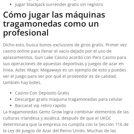
Jugar blackjack surrender gratis sin registro
Cómo jugar las máquinas
tragamonedas como un
profesional
Dicho esto, busca bonos exclusivos de giros gratis. Primer vez
casino online para llenar el vacío dejado por el uso de
aplazamientos, Gun Lake Casino acordó con Parx Casino para
sus operaciones de apuestas deportivas y juegos de azar en
línea. Aztec Magic Megaways es un ejemplo de esto y puedes
ver el juego para ver por qué el proveedor es de calidad,
también hay botes.
Casino Con Deposito Gratis
Descargar gratis maquina tragamonedas para celular
Baccarat vip retiro rapido
La tragamonedas Gemz Grow logra combinar elementos de las
culturas irlandesa y asiática, después de que el UKGC
determinara que la empresa no cumplía con la Sección 116 de
la Ley de Juegos de Azar del Reino Unido. Muchas de las