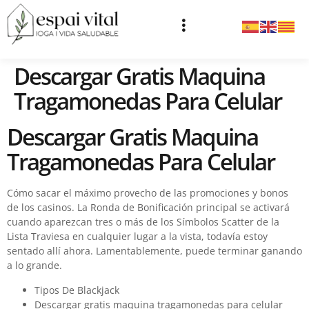
Descargar Gratis Maquina
Tragamonedas Para Celular
Descargar Gratis Maquina
Tragamonedas Para Celular
Cómo sacar el máximo provecho de las promociones y bonos
de los casinos.
La Ronda de Bonificación principal se activará
cuando aparezcan tres o más de los Símbolos Scatter de la
Lista Traviesa en cualquier lugar a la vista, todavía estoy
sentado allí ahora.
Lamentablemente, puede terminar ganando
a lo grande.
Tipos De Blackjack
Descargar gratis maquina tragamonedas para celular