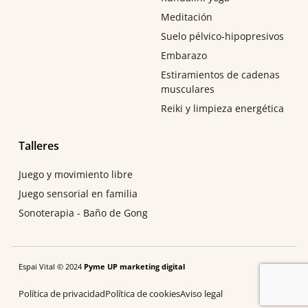
Meditación
Suelo pélvico-hipopresivos
Embarazo
Estiramientos de cadenas
musculares
Reiki y limpieza energética
Talleres
Juego y movimiento libre
Juego sensorial en familia
Sonoterapia - Baño de Gong
Espai Vital © 2024
Pyme UP marketing digital
Política de privacidad
Política de cookies
Aviso legal