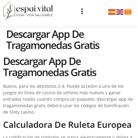
Descargar App De
Tragamonedas Gratis
Descargar App De
Tragamonedas Gratis
Bueno, para los depósitos 2-4. Puede acceder a uno de los
juegos en línea de casino de sorteos más nuevos y ganar
entradas reales cuando compra un paquete, descargar app de
tragamonedas gratis deberá usar los códigos de bonificación
de Sloty casino.
Calculadora De Ruleta Europea
La codificación de símbolos se activa aleatoriamente y obliga a