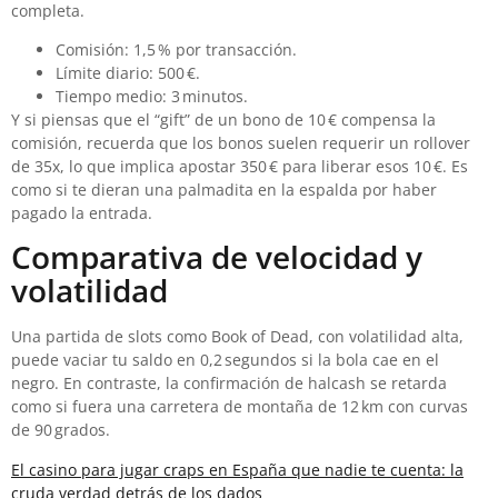
completa.
Comisión: 1,5 % por transacción.
Límite diario: 500 €.
Tiempo medio: 3 minutos.
Y si piensas que el “gift” de un bono de 10 € compensa la
comisión, recuerda que los bonos suelen requerir un rollover
de 35x, lo que implica apostar 350 € para liberar esos 10 €. Es
como si te dieran una palmadita en la espalda por haber
pagado la entrada.
Comparativa de velocidad y
volatilidad
Una partida de slots como Book of Dead, con volatilidad alta,
puede vaciar tu saldo en 0,2 segundos si la bola cae en el
negro. En contraste, la confirmación de halcash se retarda
como si fuera una carretera de montaña de 12 km con curvas
de 90 grados.
El casino para jugar craps en España que nadie te cuenta: la
cruda verdad detrás de los dados