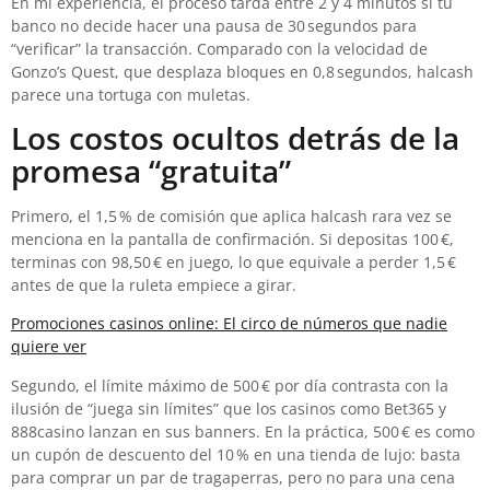
En mi experiencia, el proceso tarda entre 2 y 4 minutos si tu
banco no decide hacer una pausa de 30 segundos para
“verificar” la transacción. Comparado con la velocidad de
Gonzo’s Quest, que desplaza bloques en 0,8 segundos, halcash
parece una tortuga con muletas.
Los costos ocultos detrás de la
promesa “gratuita”
Primero, el 1,5 % de comisión que aplica halcash rara vez se
menciona en la pantalla de confirmación. Si depositas 100 €,
terminas con 98,50 € en juego, lo que equivale a perder 1,5 €
antes de que la ruleta empiece a girar.
Promociones casinos online: El circo de números que nadie
quiere ver
Segundo, el límite máximo de 500 € por día contrasta con la
ilusión de “juega sin límites” que los casinos como Bet365 y
888casino lanzan en sus banners. En la práctica, 500 € es como
un cupón de descuento del 10 % en una tienda de lujo: basta
para comprar un par de tragaperras, pero no para una cena