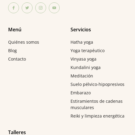
Menú
Servicios
Quiénes somos
Hatha yoga
Blog
Yoga terapéutico
Contacto
Vinyasa yoga
Kundalini yoga
Meditación
Suelo pélvico-hipopresivos
Embarazo
Estiramientos de cadenas
musculares
Reiki y limpieza energética
Talleres